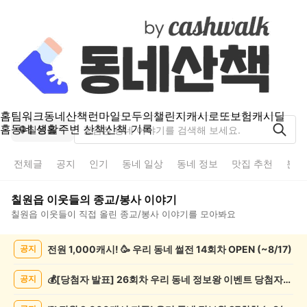
홈
팀워크
동네산책
런마일
모두의챌린지
캐시로또
보험
캐시딜
홈
동네 생활
주변 산책
산책 기록
칠원읍
전체글
공지
인기
동네 일상
동네 정보
맛집 추천
분실
칠원읍
이웃들의
종교/봉사
이야기
칠원읍
이웃들이 직접 올린
종교/봉사
이야기를 모아봐요
칠
전원 1,000캐시! 🥳 우리 동네 썰전 14회차 OPEN (~8/17)
공지
원
읍
종
💰[당첨자 발표] 26회차 우리 동네 정보왕 이벤트 당첨자를 발표합니다!
공지
교/
봉