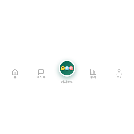
7
21
42
홈
캐시톡
통계
MY
캐시로또