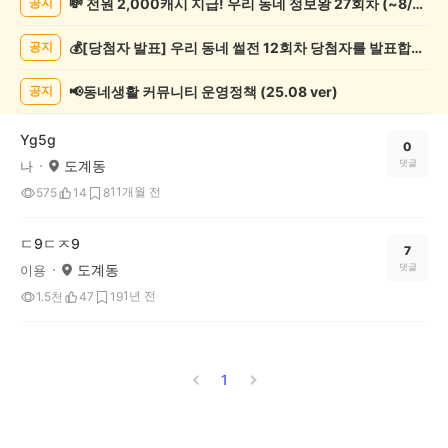
💸 전원 2,000캐시 지급! 우리 동네 정보왕 27회차 (~8/10)
공지
종
게
💰[당첨자 발표] 우리 동네 썰전 12회차 당첨자를 발표합니다!
공지
시
글
목
📢동네생활 커뮤니티 운영정책 (25.08 ver)
공지
록
Yg5g
0
도계동
댓글
나
11개월 전
575
14
8
ㄷ9ㄷㅈ9
7
도계동
댓글
이용
1년 전
1.5천
47
19
1