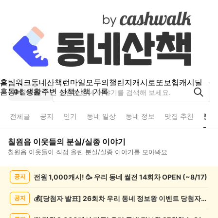
홈
팀워크
동네산책
런마일
모두의챌린지
캐시로또
보험
캐시딜
홈
동네 생활
주변 산책
산책 기록
칠원읍
전체글
공지
인기
동네 일상
동네 정보
맛집 추천
분실
칠원읍
이웃들의
분실/실종
이야기
칠원읍
이웃들이 직접 올린
분실/실종
이야기를 모아봐요
칠
전원 1,000캐시! 🥳 우리 동네 썰전 14회차 OPEN (~8/17)
공지
원
읍
분
💰[당첨자 발표] 26회차 우리 동네 정보왕 이벤트 당첨자를 발표합니다!
공지
실/
실