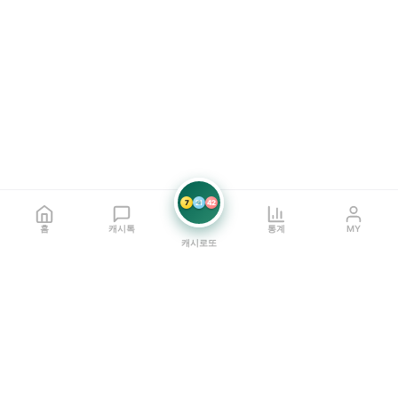
7
21
42
홈
캐시톡
통계
MY
캐시로또