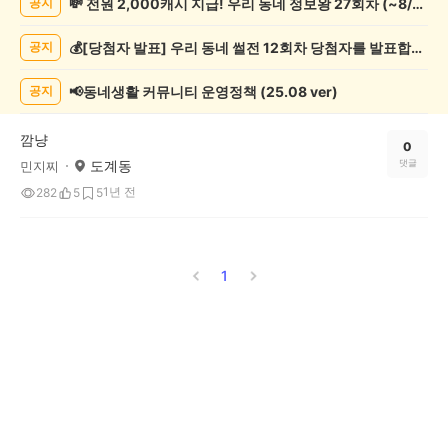
💸 전원 2,000캐시 지급! 우리 동네 정보왕 27회차 (~8/10)
공지
쓰
기
💰[당첨자 발표] 우리 동네 썰전 12회차 당첨자를 발표합니다!
공지
게
시
글
📢동네생활 커뮤니티 운영정책 (25.08 ver)
공지
목
록
깜냥
0
도계동
댓글
민지찌
1년 전
282
5
5
1