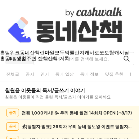
홈
팀워크
동네산책
런마일
모두의챌린지
캐시로또
보험
캐시딜
홈
동네 생활
주변 산책
산책 기록
칠원읍
전체글
공지
인기
동네 일상
동네 정보
맛집 추천
분실
칠원읍
이웃들의
독서/글쓰기
이야기
칠원읍
이웃들이 직접 올린
독서/글쓰기
이야기를 모아봐요
칠
전원 1,000캐시! 🥳 우리 동네 썰전 14회차 OPEN (~8/17)
공지
원
읍
독
💰[당첨자 발표] 26회차 우리 동네 정보왕 이벤트 당첨자를 발표합니다!
공지
서/
글