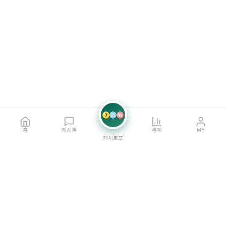
7
21
42
홈
캐시톡
통계
MY
캐시로또