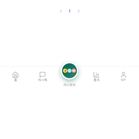
1
7
21
42
홈
캐시톡
통계
MY
캐시로또