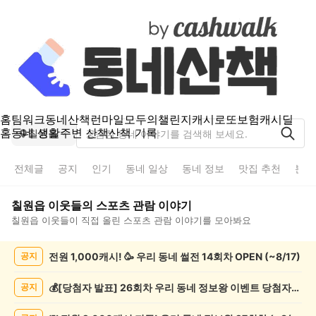
홈
팀워크
동네산책
런마일
모두의챌린지
캐시로또
보험
캐시딜
홈
동네 생활
주변 산책
산책 기록
칠원읍
전체글
공지
인기
동네 일상
동네 정보
맛집 추천
분실
칠원읍
이웃들의
스포츠 관람
이야기
칠원읍
이웃들이 직접 올린
스포츠 관람
이야기를 모아봐요
칠
전원 1,000캐시! 🥳 우리 동네 썰전 14회차 OPEN (~8/17)
공지
원
읍
스
💰[당첨자 발표] 26회차 우리 동네 정보왕 이벤트 당첨자를 발표합니다!
공지
포
츠