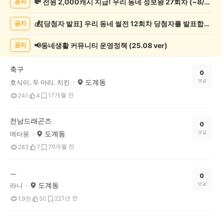
💸 전원 2,000캐시 지급! 우리 동네 정보왕 27회차 (~8/10)
공지
관
람
💰[당첨자 발표] 우리 동네 썰전 12회차 당첨자를 발표합니다!
공지
게
시
글
📢동네생활 커뮤니티 운영정책 (25.08 ver)
공지
목
록
축구
0
도계동
댓글
호식이. 두 마리. 치킨
7개월 전
241
4
1
전남드래곤즈
0
도계동
댓글
메타몽
9개월 전
283
7
7
ㅡ
0
도계동
댓글
라니
1년 전
1.9천
50
22