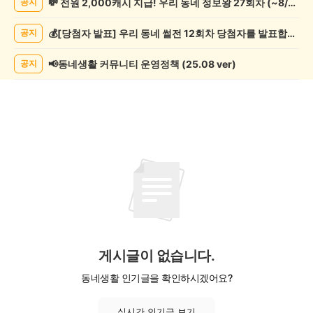
💸 전원 2,000캐시 지급! 우리 동네 정보왕 27회차 (~8/10)
공지
조
게
💰[당첨자 발표] 우리 동네 썰전 12회차 당첨자를 발표합니다!
공지
시
글
목
📢동네생활 커뮤니티 운영정책 (25.08 ver)
공지
록
게시글이 없습니다.
동네생활 인기글을 확인하시겠어요?
실시간 인기글 보기