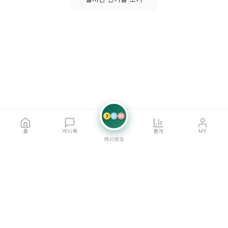
7
21
42
홈
캐시톡
통계
MY
캐시로또