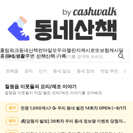
홈
팀워크
동네산책
런마일
모두의챌린지
캐시로또
보험
캐시딜
홈
동네 생활
주변 산책
산책 기록
칠원읍
전체글
공지
인기
동네 일상
동네 정보
맛집 추천
분실
칠원읍
이웃들의
요리/제조
이야기
칠원읍
이웃들이 직접 올린
요리/제조
이야기를 모아봐요
칠
전원 1,000캐시! 🥳 우리 동네 썰전 14회차 OPEN (~8/17)
공지
원
읍
요
💰[당첨자 발표] 26회차 우리 동네 정보왕 이벤트 당첨자를 발표합니다!
공지
리/
제