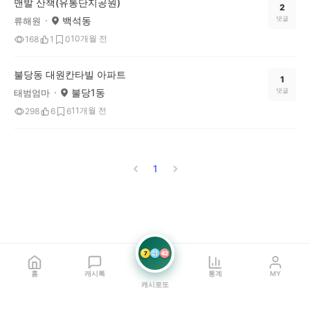
맨발 산책(유통단지공원)
2
백석동
댓글
류해원
10개월 전
168
1
0
불당동 대원칸타빌 아파트
1
불당1동
댓글
태범엄마
11개월 전
298
6
6
1
7
21
42
홈
캐시톡
통계
MY
캐시로또