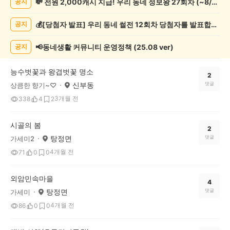
💸 전원 2,000캐시 지급! 우리 동네 정보왕 27회차 (~8/10)
공지
기
록
💰[당첨자 발표] 우리 동네 썰전 12회차 당첨자를 발표합니다!
공지
자
랑
하
📢동네생활 커뮤니티 운영정책 (25.08 ver)
공지
기
게
능수벗꽃과 왕겹벗꽃 명소
시
2
신부동
댓글
상큼한 향기~♡
글
목
3개월 전
338
4
2
록
시골의 봄
2
탕정면
댓글
가세미2
4개월 전
71
0
0
외암민속마을
4
탕정면
댓글
가세미
4개월 전
86
0
0