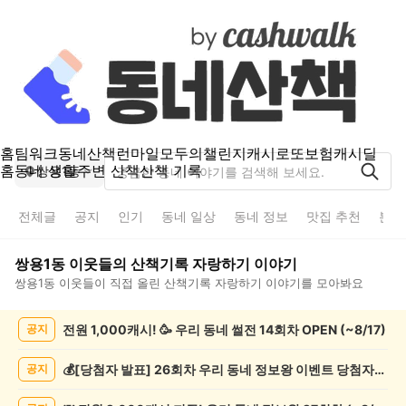
홈
팀워크
동네산책
런마일
모두의챌린지
캐시로또
보험
캐시딜
홈
동네 생활
주변 산책
산책 기록
쌍용1동
전체글
공지
인기
동네 일상
동네 정보
맛집 추천
분실
쌍용1동
이웃들의
산책기록 자랑하기
이야기
쌍용1동
이웃들이 직접 올린
산책기록 자랑하기
이야기를 모아봐요
쌍
전원 1,000캐시! 🥳 우리 동네 썰전 14회차 OPEN (~8/17)
공지
용
1
동
💰[당첨자 발표] 26회차 우리 동네 정보왕 이벤트 당첨자를 발표합니다!
공지
산
책