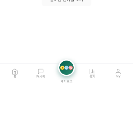
7
21
42
홈
캐시톡
통계
MY
캐시로또