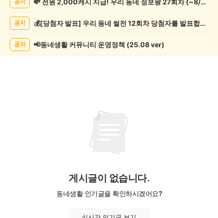
💸 전원 2,000캐시 지급! 우리 동네 정보왕 27회차 (~8/10)
공지
글
쓰
💰[당첨자 발표] 우리 동네 썰전 12회차 당첨자를 발표합니다!
공지
기
게
시
📢동네생활 커뮤니티 운영정책 (25.08 ver)
공지
글
목
록
게시글이 없습니다.
동네생활 인기글을 확인하시겠어요?
실시간 인기글 보기