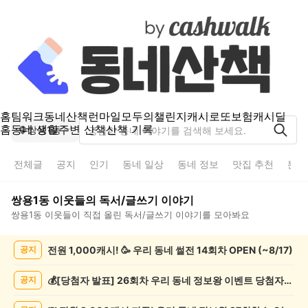
홈
팀워크
동네산책
런마일
모두의챌린지
캐시로또
보험
캐시딜
홈
동네 생활
주변 산책
산책 기록
쌍용1동
전체글
공지
인기
동네 일상
동네 정보
맛집 추천
분실
쌍용1동
이웃들의
독서/글쓰기
이야기
쌍용1동
이웃들이 직접 올린
독서/글쓰기
이야기를 모아봐요
쌍
전원 1,000캐시! 🥳 우리 동네 썰전 14회차 OPEN (~8/17)
공지
용
1
동
💰[당첨자 발표] 26회차 우리 동네 정보왕 이벤트 당첨자를 발표합니다!
공지
독
서/