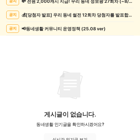
💸 전원 2,000캐시 지급! 우리 동네 정보왕 27회차 (~8/10)
공지
제
조
💰[당첨자 발표] 우리 동네 썰전 12회차 당첨자를 발표합니다!
공지
게
시
글
📢동네생활 커뮤니티 운영정책 (25.08 ver)
공지
목
록
게시글이 없습니다.
동네생활 인기글을 확인하시겠어요?
실시간 인기글 보기