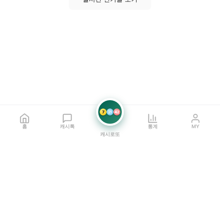
7
21
42
홈
캐시톡
통계
MY
캐시로또