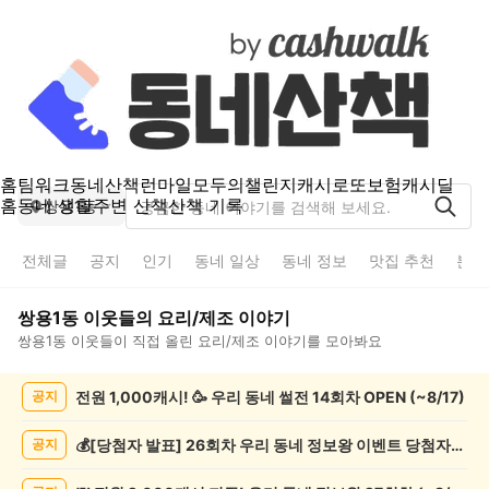
홈
팀워크
동네산책
런마일
모두의챌린지
캐시로또
보험
캐시딜
홈
동네 생활
주변 산책
산책 기록
쌍용1동
전체글
공지
인기
동네 일상
동네 정보
맛집 추천
분실
쌍용1동
이웃들의
요리/제조
이야기
쌍용1동
이웃들이 직접 올린
요리/제조
이야기를 모아봐요
쌍
전원 1,000캐시! 🥳 우리 동네 썰전 14회차 OPEN (~8/17)
공지
용
1
동
💰[당첨자 발표] 26회차 우리 동네 정보왕 이벤트 당첨자를 발표합니다!
공지
요
리/