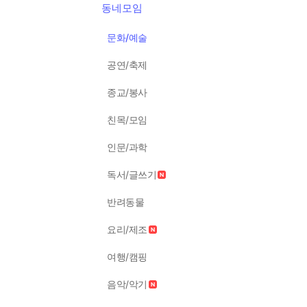
동네모임
문화/예술
공연/축제
종교/봉사
친목/모임
인문/과학
독서/글쓰기
반려동물
요리/제조
여행/캠핑
음악/악기