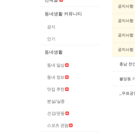
화/
예
공지사항
술
동네생활 커뮤니티
게
공지사항
시
공지
글
목
공지사항
인기
록
공지사항
동네생활
충남 천안
동네 일상
동네 정보
불당동 
맛집 추천
,,무료
분실/실종
건강/운동
스포츠 관람