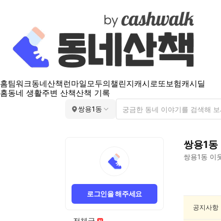
홈
팀워크
동네산책
런마일
모두의챌린지
캐시로또
보험
캐시딜
홈
동네 생활
주변 산책
산책 기록
쌍용1동
쌍용1동
쌍용1동
이웃
쌍
용
로그인을 해주세요
1
동
공지사항
문
전체글