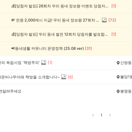
💰[당첨자 발표] 26회차 우리 동네 정보왕 이벤트 당첨자를 발표합니다!
[
1
]
💸 전원 2,000캐시 지급! 우리 동네 정보왕 27회차 (~8/10)
[
72
]
💰[당첨자 발표] 우리 동네 썰전 12회차 당첨자를 발표합니다!
[
1
]
📢동네생활 커뮤니티 운영정책 (25.08 ver)
[
31
]
의 독립서점 '책방주의'
[
1
]
신방동
불당1
가문비나무아래 책방을 소개합니다~
[
6
]
공연알려주세요
봉명동
1