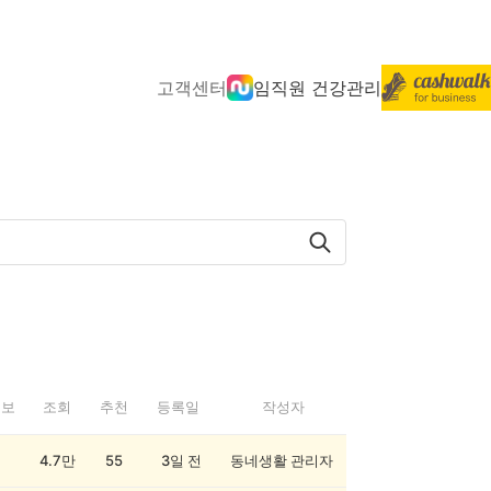
고객센터
임직원 건강관리
정보
조회
추천
등록일
작성자
4.7만
55
3일 전
동네생활 관리자