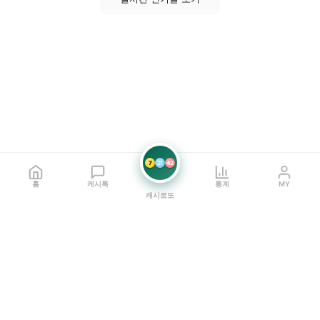
7
21
42
홈
캐시톡
통계
MY
캐시로또