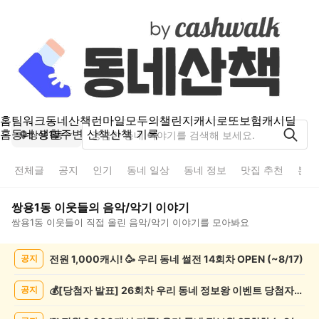
홈
팀워크
동네산책
런마일
모두의챌린지
캐시로또
보험
캐시딜
홈
동네 생활
주변 산책
산책 기록
쌍용1동
전체글
공지
인기
동네 일상
동네 정보
맛집 추천
분실
쌍용1동
이웃들의
음악/악기
이야기
쌍용1동
이웃들이 직접 올린
음악/악기
이야기를 모아봐요
쌍
전원 1,000캐시! 🥳 우리 동네 썰전 14회차 OPEN (~8/17)
공지
용
1
동
💰[당첨자 발표] 26회차 우리 동네 정보왕 이벤트 당첨자를 발표합니다!
공지
음
악/