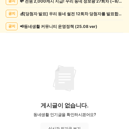
💸 전원 2,000캐시 지급! 우리 동네 정보왕 27회차 (~8/10)
공지
악
기
💰[당첨자 발표] 우리 동네 썰전 12회차 당첨자를 발표합니다!
공지
게
시
글
📢동네생활 커뮤니티 운영정책 (25.08 ver)
공지
목
록
게시글이 없습니다.
동네생활 인기글을 확인하시겠어요?
실시간 인기글 보기