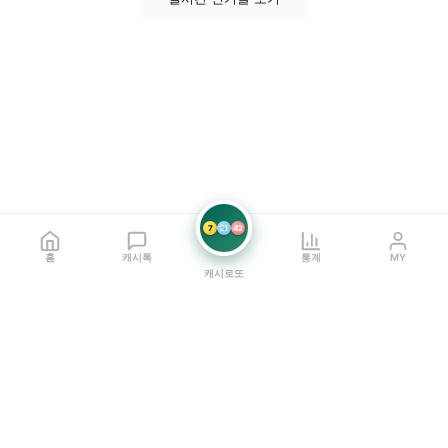
7
21
42
홈
캐시톡
통계
MY
캐시로또