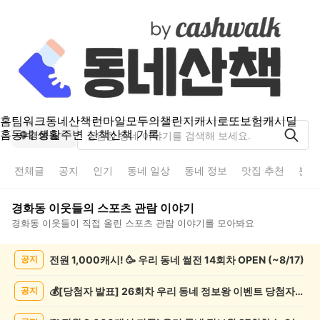
홈
팀워크
동네산책
런마일
모두의챌린지
캐시로또
보험
캐시딜
홈
동네 생활
주변 산책
산책 기록
경화동
전체글
공지
인기
동네 일상
동네 정보
맛집 추천
분실
경화동
이웃들의
스포츠 관람
이야기
경화동
이웃들이 직접 올린
스포츠 관람
이야기를 모아봐요
경
전원 1,000캐시! 🥳 우리 동네 썰전 14회차 OPEN (~8/17)
공지
화
동
스
💰[당첨자 발표] 26회차 우리 동네 정보왕 이벤트 당첨자를 발표합니다!
공지
포
츠