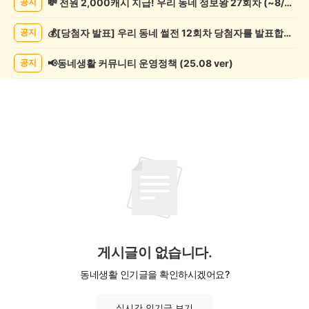
💸 전원 2,000캐시 지급! 우리 동네 정보왕 27회차 (~8/10)
공지
관
람
💰[당첨자 발표] 우리 동네 썰전 12회차 당첨자를 발표합니다!
공지
게
시
글
📢동네생활 커뮤니티 운영정책 (25.08 ver)
공지
목
록
게시글이 없습니다.
동네생활 인기글을 확인하시겠어요?
실시간 인기글 보기