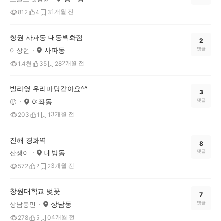
1개월 전
812
4
3
창원 사파동 대동백화점
2
사파동
댓글
이상현
2개월 전
1.4천
35
28
빌라옆 우리마당같아요^^
3
여좌동
댓글
🙂
3개월 전
203
1
1
진해 경화역
8
대방동
댓글
산쟁이
3개월 전
572
2
2
창원대학교 벚꽃
7
상남동
댓글
상남동민
4개월 전
278
5
0