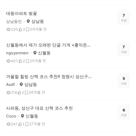
대동아파트 벚꽃
7
상남동
댓글
상남동민
4개월 전
230
3
0
신월동에서 제가 오래된 단골 가게 <홍익돈까스>를 소개해 드릴게요.
7
신월동
댓글
nguyenmen
4개월 전
407
2
2
겨울철 힐링 산책 코스 추천!! 창원시 성산구 신월동 용지문화공원
5
상남동
댓글
Asdf
6개월 전
216
2
0
사파동, 성산구 대표 산책 코스 추천
6
신월동
댓글
Coco
7개월 전
247
1
2