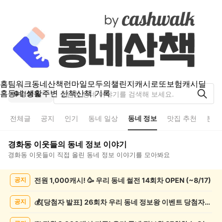
홈
팀워크
동네산책
런마일
모두의챌린지
캐시로또
보험
캐시딜
홈
동네 생활
주변 산책
산책 기록
경화동
전체글
공지
인기
동네 일상
동네 정보
맛집 추천
분실
경화동
이웃들의
동네 정보
이야기
경화동
이웃들이 직접 올린
동네 정보
이야기를 모아봐요
경
전원 1,000캐시! 🥳 우리 동네 썰전 14회차 OPEN (~8/17)
공지
화
동
동
💰[당첨자 발표] 26회차 우리 동네 정보왕 이벤트 당첨자를 발표합니다!
공지
네
정