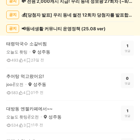
💸 전원 2,000캐시 지급! 우리 동네 정보왕 27회차 (~8/10)
공지
보
게
💰[당첨자 발표] 우리 동네 썰전 12회차 당첨자를 발표합니다!
공지
시
글
목
📢동네생활 커뮤니티 운영정책 (25.08 ver)
공지
록
태령막국수 소갈비찜
1
성주동
댓글
오늘도 홧팅
3일 전
493
4
2
추어탕 먹고왔어요!
0
성주동
댓글
joo✌️오전
1주 전
583
4
0
대방동 엔젤카페에서~~
1
성주동
댓글
오늘도 홧팅✌️오전
1주 전
534
3
1