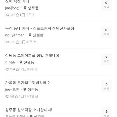
진해 속천 카페
0
성주동
댓글
joo✌️오전
1주 전
233
1
1
우리 동네 카페 - 컴포즈커피 창원신사로점
0
신월동
댓글
nguyenmen
1주 전
350
3
0
상남동 그레이피플 정말 괜찮네요
2
신월동
댓글
이석준
3주 전
754
17
8
가음동 오가리수제비칼국수
5
성주동
댓글
joo~오전
1개월 전
1천
7
3
성주동 칠보덕장 소개합니다!
5
성주동
댓글
오늘도 홧팅✌️