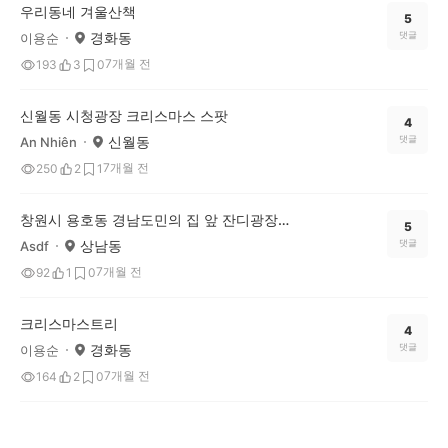
우리동네 겨울산책
5
경화동
댓글
이용순
7개월 전
193
3
0
신월동 시청광장 크리스마스 스팟
4
신월동
댓글
An Nhiên
7개월 전
250
2
1
창원시 용호동 경남도민의 집 앞 잔디광장에 있는 크리스마스 포토 스팟을 소개합니다.
5
상남동
댓글
Asdf
7개월 전
92
1
0
크리스마스트리
4
경화동
댓글
이용순
7개월 전
164
2
0