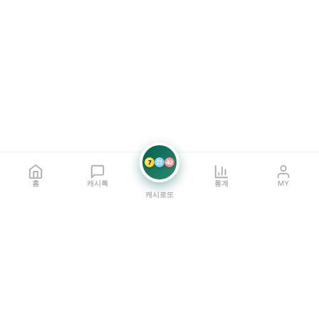
7
21
42
홈
캐시톡
통계
MY
캐시로또