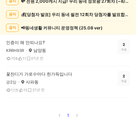
💸 전원 2,000캐시 지급! 우리 동네 정보왕 27회차 (~8/10)
공지
증
했
💰[당첨자 발표] 우리 동네 썰전 12회차 당첨자를 발표합니다!
공지
어
요
게
📢동네생활 커뮤니티 운영정책 (25.08 ver)
공지
시
글
인증이 왜 안되나요?
목
2
남양동
댓글
KRRH93R
록
1년 전
708
11
0
꽃잔디가 가로수마다 한가득입니다
2
사파동
댓글
광2맘
1년 전
1.1천
15
3
1