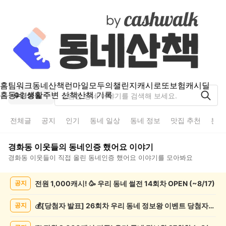
홈
팀워크
동네산책
런마일
모두의챌린지
캐시로또
보험
캐시딜
홈
동네 생활
주변 산책
산책 기록
경화동
전체글
공지
인기
동네 일상
동네 정보
맛집 추천
분실
경화동
이웃들의
동네인증 했어요
이야기
경화동
이웃들이 직접 올린
동네인증 했어요
이야기를 모아봐요
경
전원 1,000캐시! 🥳 우리 동네 썰전 14회차 OPEN (~8/17)
공지
화
동
동
💰[당첨자 발표] 26회차 우리 동네 정보왕 이벤트 당첨자를 발표합니다!
공지
네
인