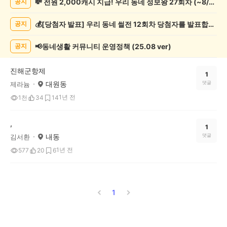
💸 전원 2,000캐시 지급! 우리 동네 정보왕 27회차 (~8/10)
공지
제
게
💰[당첨자 발표] 우리 동네 썰전 12회차 당첨자를 발표합니다!
공지
시
글
목
📢동네생활 커뮤니티 운영정책 (25.08 ver)
공지
록
진해군항제
1
대원동
댓글
제라늄
1년 전
1천
34
14
,
1
내동
댓글
김서환
1년 전
577
20
6
1