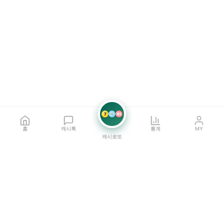
7
21
42
홈
캐시톡
통계
MY
캐시로또