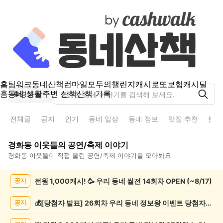
홈
팀워크
동네산책
런마일
모두의챌린지
캐시로또
보험
캐시딜
홈
동네 생활
주변 산책
산책 기록
경화동
전체글
공지
인기
동네 일상
동네 정보
맛집 추천
분실
경화동
이웃들의
공연/축제
이야기
경화동
이웃들이 직접 올린
공연/축제
이야기를 모아봐요
경
전원 1,000캐시! 🥳 우리 동네 썰전 14회차 OPEN (~8/17)
공지
화
동
공
💰[당첨자 발표] 26회차 우리 동네 정보왕 이벤트 당첨자를 발표합니다!
공지
연/
축