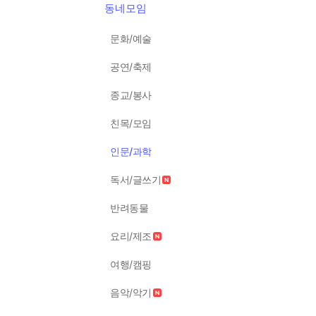
동네모임
문화/예술
공연/축제
종교/봉사
친목/모임
인문/과학
독서/글쓰기
반려동물
요리/제조
여행/캠핑
음악/악기