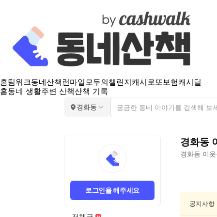
홈
팀워크
동네산책
런마일
모두의챌린지
캐시로또
보험
캐시딜
홈
동네 생활
주변 산책
산책 기록
경화동
경화동
경화동
이웃
경
화
로그인을 해주세요
동
인
공지사항
문/
전체글