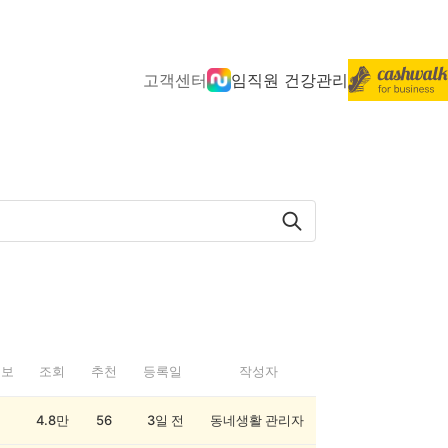
고객센터
임직원 건강관리
정보
조회
추천
등록일
작성자
4.8만
56
3일 전
동네생활 관리자