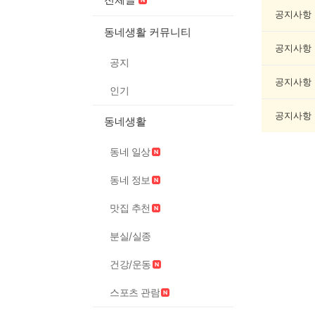
과
학
공지사항
게
동네생활 커뮤니티
시
공지사항
글
공지
목
록
공지사항
인기
공지사항
동네생활
동네 일상
동네 정보
맛집 추천
분실/실종
건강/운동
스포츠 관람