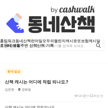
홈
팀워크
동네산책
런마일
모두의챌린지
캐시로또
보험
캐시딜
홈
동네 생활
주변 산책
산책 기록
경화동
동네 일상
산책 캐시는 어디에 적립 되나요.?
김문현
경화동
541
11
9
1년 전
산책
캐시는 어디에 적립되나요,.