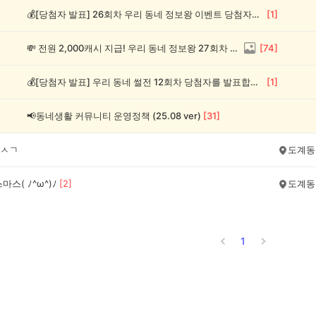
💰[당첨자 발표] 26회차 우리 동네 정보왕 이벤트 당첨자를 발표합니다!
[
1
]
💸 전원 2,000캐시 지급! 우리 동네 정보왕 27회차 (~8/10)
[
74
]
💰[당첨자 발표] 우리 동네 썰전 12회차 당첨자를 발표합니다!
[
1
]
📢동네생활 커뮤니티 운영정책 (25.08 ver)
[
31
]
ㅅㄱ
도계동
마스( ﾉ^ω^)ﾉ
[
2
]
도계동
1