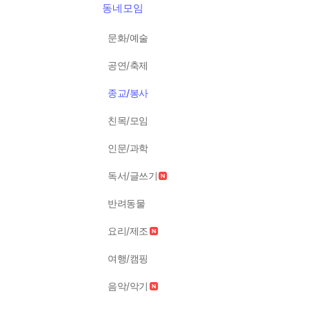
동네모임
문화/예술
공연/축제
종교/봉사
친목/모임
인문/과학
독서/글쓰기
반려동물
요리/제조
여행/캠핑
음악/악기