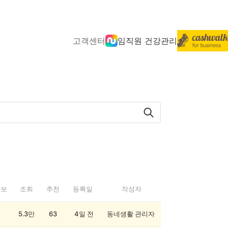
고객센터
임직원 건강관리
정보
조회
추천
등록일
작성자
5.3만
63
4일 전
동네생활 관리자