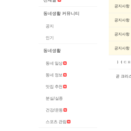
봉
사
공지사항
게
동네생활 커뮤니티
시
공지사항
글
공지
목
록
공지사항
인기
공지사항
동네생활
ㅏㅕㄷㅍ
동네 일상
동네 정보
곧 크리스
맛집 추천
분실/실종
건강/운동
스포츠 관람