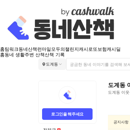
홈
팀워크
동네산책
런마일
모두의챌린지
캐시로또
보험
캐시딜
홈
동네 생활
주변 산책
산책 기록
도계동
도계동
도계동
이웃
도
계
로그인을 해주세요
동
종
공지사항
교/
전체글