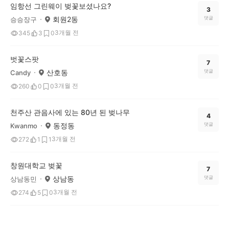
임항선 그린웨이 벚꽃보셨나요?
3
회원2동
댓글
승승장구
3개월 전
345
3
0
벗꽃스팟
7
산호동
댓글
Candy
3개월 전
260
0
0
천주산 관음사에 있는 80년 된 벚나무
4
동정동
댓글
Kwanmo
3개월 전
272
1
1
창원대학교 벚꽃
7
상남동
댓글
상남동민
3개월 전
274
5
0