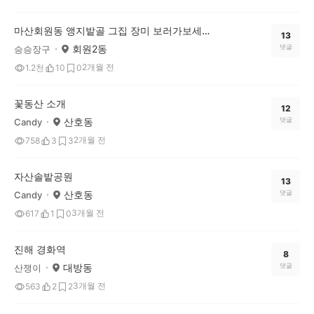
마산회원동 앵지밭골 그집 장미 보러가보세요^^
13
회원2동
댓글
승승장구
2개월 전
1.2천
10
0
꽃동산 소개
12
산호동
댓글
Candy
2개월 전
758
3
3
자산솔밭공원
13
산호동
댓글
Candy
3개월 전
617
1
0
진해 경화역
8
대방동
댓글
산쟁이
3개월 전
563
2
2