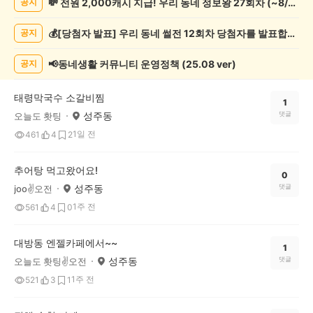
💸 전원 2,000캐시 지급! 우리 동네 정보왕 27회차 (~8/10)
공지
보
게
💰[당첨자 발표] 우리 동네 썰전 12회차 당첨자를 발표합니다!
공지
시
글
목
📢동네생활 커뮤니티 운영정책 (25.08 ver)
공지
록
태령막국수 소갈비찜
1
성주동
댓글
오늘도 홧팅
1일 전
461
4
2
추어탕 먹고왔어요!
0
성주동
댓글
joo✌️오전
1주 전
561
4
0
대방동 엔젤카페에서~~
1
성주동
댓글
오늘도 홧팅✌️오전
1주 전
521
3
1