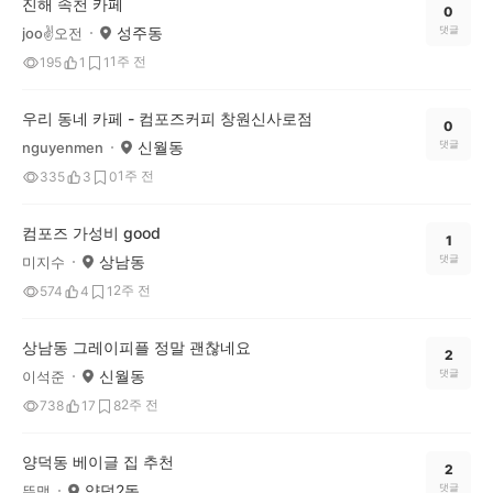
진해 속천 카페
0
성주동
댓글
joo✌️오전
1주 전
195
1
1
우리 동네 카페 - 컴포즈커피 창원신사로점
0
신월동
댓글
nguyenmen
1주 전
335
3
0
컴포즈 가성비 good
1
상남동
댓글
미지수
2주 전
574
4
1
상남동 그레이피플 정말 괜찮네요
2
신월동
댓글
이석준
2주 전
738
17
8
양덕동 베이글 집 추천
2
양덕2동
댓글
뚜맹