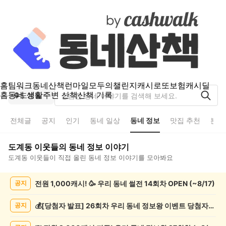
홈
팀워크
동네산책
런마일
모두의챌린지
캐시로또
보험
캐시딜
홈
동네 생활
주변 산책
산책 기록
도계동
전체글
공지
인기
동네 일상
동네 정보
맛집 추천
분실
도계동
이웃들의
동네 정보
이야기
도계동
이웃들이 직접 올린
동네 정보
이야기를 모아봐요
도
전원 1,000캐시! 🥳 우리 동네 썰전 14회차 OPEN (~8/17)
공지
계
동
동
💰[당첨자 발표] 26회차 우리 동네 정보왕 이벤트 당첨자를 발표합니다!
공지
네
정