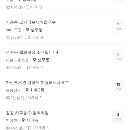
3주 전
1.3천
7
0
가음동 오가리수제비칼국수
5
성주동
댓글
joo~오전
1개월 전
978
7
3
성주동 칠보덕장 소개합니다!
5
성주동
댓글
오늘도 홧팅✌️
1개월 전
790
4
3
마산도서관 편하게 이용해보세요^^
15
회원2동
댓글
승승장구
2개월 전
2천
7
2
창원 사파동 대동백화점
2
사파동
댓글
이상현
2개월 전
1.4천
35
28