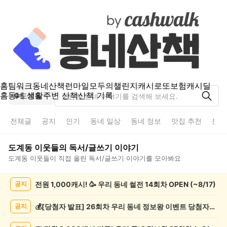
홈
팀워크
동네산책
런마일
모두의챌린지
캐시로또
보험
캐시딜
홈
동네 생활
주변 산책
산책 기록
도계동
전체글
공지
인기
동네 일상
동네 정보
맛집 추천
분실
도계동
이웃들의
독서/글쓰기
이야기
도계동
이웃들이 직접 올린
독서/글쓰기
이야기를 모아봐요
도
전원 1,000캐시! 🥳 우리 동네 썰전 14회차 OPEN (~8/17)
공지
계
동
독
💰[당첨자 발표] 26회차 우리 동네 정보왕 이벤트 당첨자를 발표합니다!
공지
서/
글