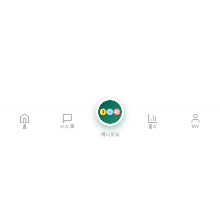
7
21
42
홈
캐시톡
통계
MY
캐시로또