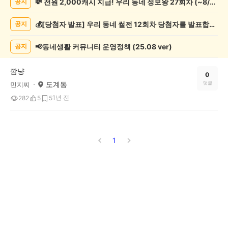
💸 전원 2,000캐시 지급! 우리 동네 정보왕 27회차 (~8/10)
공지
쓰
기
💰[당첨자 발표] 우리 동네 썰전 12회차 당첨자를 발표합니다!
공지
게
시
글
📢동네생활 커뮤니티 운영정책 (25.08 ver)
공지
목
록
깜냥
0
도계동
댓글
민지찌
1년 전
282
5
5
1