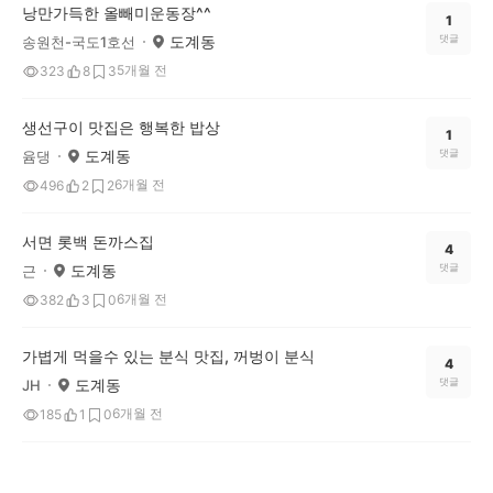
낭만가득한 올빼미운동장^^
1
도계동
댓글
송원천-국도1호선
5개월 전
323
8
3
생선구이 맛집은 행복한 밥상
1
도계동
댓글
윰댕
6개월 전
496
2
2
서면 롯백 돈까스집
4
도계동
댓글
근
6개월 전
382
3
0
가볍게 먹을수 있는 분식 맛집, 꺼벙이 분식
4
도계동
댓글
JH
6개월 전
185
1
0