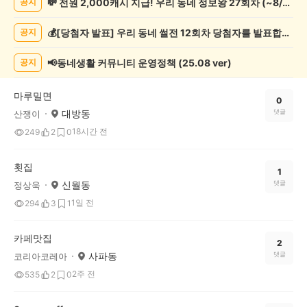
💸 전원 2,000캐시 지급! 우리 동네 정보왕 27회차 (~8/10)
공지
천
게
💰[당첨자 발표] 우리 동네 썰전 12회차 당첨자를 발표합니다!
공지
시
글
목
📢동네생활 커뮤니티 운영정책 (25.08 ver)
공지
록
마루밀면
0
대방동
댓글
산쟁이
18시간 전
249
2
0
횟집
1
신월동
댓글
정상욱
1일 전
294
3
1
카페맛집
2
사파동
댓글
코리아코레아
2주 전
535
2
0