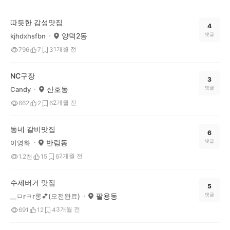
따듯한 감성맛집
4
양덕2동
댓글
kjhdxhsfbn
1개월 전
796
7
3
NC구장
3
산호동
댓글
Candy
2개월 전
662
2
6
동네 갈비맛집
6
반림동
댓글
이영화
2개월 전
1.2천
15
6
수제버거 맛집
5
팔용동
댓글
__ㅁrㅋr롱💕(오전완료)
3개월 전
691
12
4