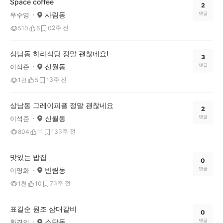
Space coffee
2
사림동
댓글
우수영
2주 전
510
6
0
상남동 하라식당 정말 괜찮네요!
3
신월동
댓글
이석준
3주 전
1천
5
1
상남동 그레이피플 정말 괜찮네요
2
신월동
댓글
이석준
3주 전
804
11
13
맛있는 밥집
0
반림동
댓글
이영화
3주 전
1천
10
7
표길순 원조 삼대갈비
0
소답동
댓글
환경인