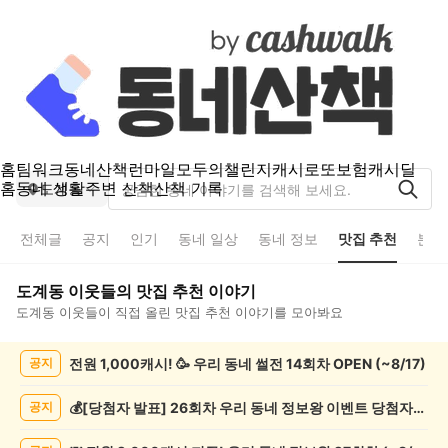
홈
팀워크
동네산책
런마일
모두의챌린지
캐시로또
보험
캐시딜
홈
동네 생활
주변 산책
산책 기록
도계동
전체글
공지
인기
동네 일상
동네 정보
맛집 추천
분실
도계동
이웃들의
맛집 추천
이야기
도계동
이웃들이 직접 올린
맛집 추천
이야기를 모아봐요
도
전원 1,000캐시! 🥳 우리 동네 썰전 14회차 OPEN (~8/17)
공지
계
동
맛
💰[당첨자 발표] 26회차 우리 동네 정보왕 이벤트 당첨자를 발표합니다!
공지
집
추