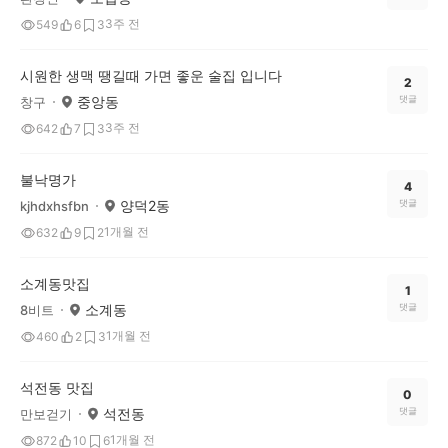
3주 전
549
6
3
시원한 생맥 땡길때 가면 좋운 술집 입니다
2
중앙동
댓글
창구
3주 전
642
7
3
불낙명가
4
양덕2동
댓글
kjhdxhsfbn
1개월 전
632
9
2
소계동맛집
1
소계동
댓글
8비트
1개월 전
460
2
3
석전동 맛집
0
석전동
댓글
만보걷기
1개월 전
872
10
6