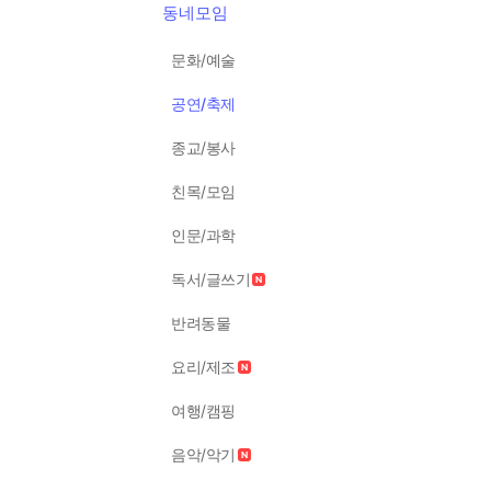
동네모임
문화/예술
공연/축제
종교/봉사
친목/모임
인문/과학
독서/글쓰기
반려동물
요리/제조
여행/캠핑
음악/악기