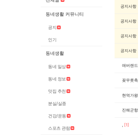
축
제
공지사항
게
동네생활 커뮤니티
시
공지사항
글
공지
목
록
공지사항
인기
공지사항
동네생활
애버랜드
동네 일상
동네 정보
꽂무릇축
맛집 추천
현역가왕
분실/실종
진해군항
건강/운동
,
[
1
]
스포츠 관람