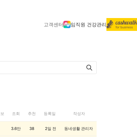
고객센터
임직원 건강관리
정보
조회
추천
등록일
작성자
3.6만
38
2일 전
동네생활 관리자