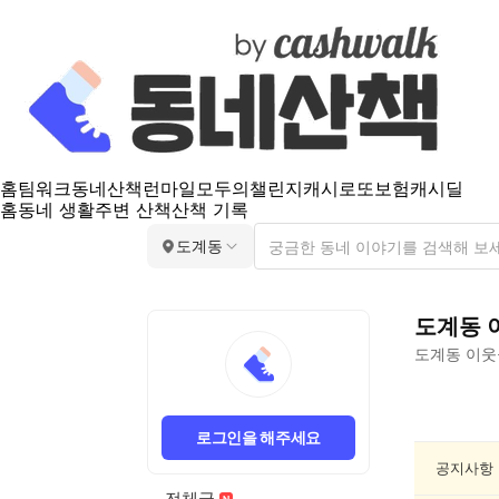
홈
팀워크
동네산책
런마일
모두의챌린지
캐시로또
보험
캐시딜
홈
동네 생활
주변 산책
산책 기록
도계동
도계동
도계동
이웃
도
계
로그인을 해주세요
동
공
공지사항
연/
전체글