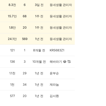
8.3천
6
3일 전
동네생활 관리자
15.7만
68
1주 전
동네생활 관리자
1.8만
20
1주 전
동네생활 관리자
24.1만
569
1년 전
동네생활 관리자
121
1
8개월 전
KR5683Z1
136
3
10개월 전
해바라기 😂 🥰
1.1천
29
1년 전
윤부순
1천
34
1년 전
제라늄
577
20
1년 전
김서환