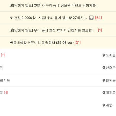
💰[당첨자 발표] 26회차 우리 동네 정보왕 이벤트 당첨자를 발표합니다!
💸 전원 2,000캐시 지급! 우리 동네 정보왕 27회차 (~8/10)
[
64
]
💰[당첨자 발표] 우리 동네 썰전 12회차 당첨자를 발표합니다!
[
1
]
📢동네생활 커뮤니티 운영정책 (25.08 ver)
[
31
]
[
1
]
도계동
제
산호동
콘서트
반지동
제
[
1
]
대원동
내동