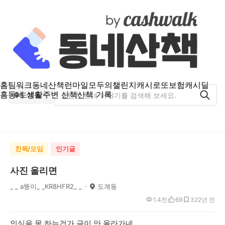
홈
팀워크
동네산책
런마일
모두의챌린지
캐시로또
보험
캐시딜
홈
동네 생활
주변 산책
산책 기록
도계동
친목/모임
인기글
사진 올리면
_ _ a뚱이_ _KR8HFR2_ _
도계동
1.4천
69
32
2년 전
인식을 못 하는건가 글이 안 올라가네