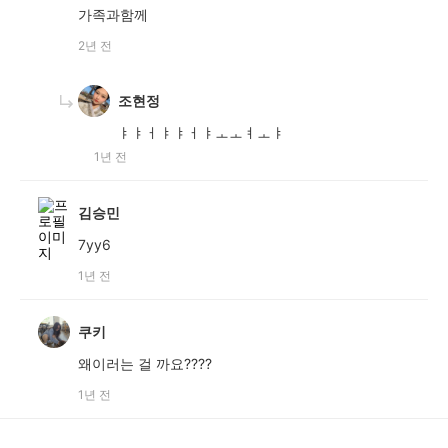
가족과함께
2년 전
조현정
ㅑㅑㅓㅑㅑㅓㅑㅗㅗㅕㅗㅑ
1년 전
김승민
7yy6
1년 전
쿠키
왜이러는 걸 까요????
1년 전