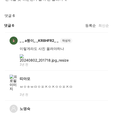
댓글 6
댓글
6
등록순
최신순
_ _ a뚱이_ _KR8HFR2_ _
작성자
이렇게라도 사진 올려야하나
2년 전
띠아모
ㅂㅇㅎㅂㅁㅇㅍㅈㅇㅈㅇㅇㅍㅈㅁ
2년 전
노영숙