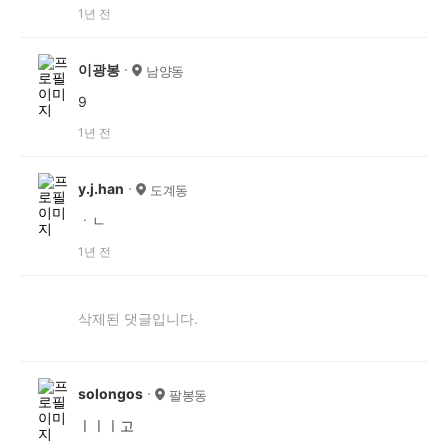
1년 전
이광봉
남양동
9
1년 전
y.j.han
도계동
ㆍㄴ
1년 전
삭제된 댓글입니다.
solongos
팔봉동
ㅣㅣㅣ고