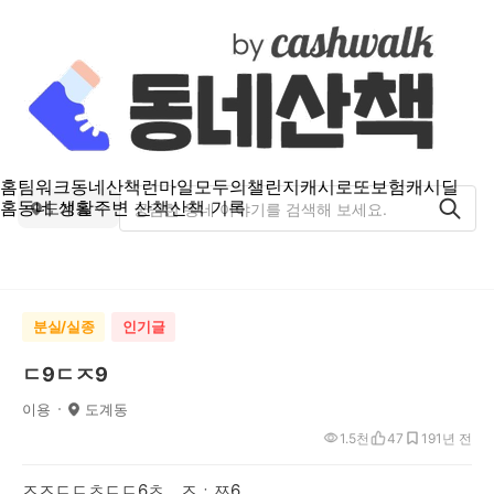
홈
팀워크
동네산책
런마일
모두의챌린지
캐시로또
보험
캐시딜
홈
동네 생활
주변 산책
산책 기록
도계동
분실/실종
인기글
ㄷ9ㄷㅈ9
이용
도계동
1.5천
47
19
1년 전
ㅈㅈㄷㄷㅊㄷㄷ6ㅊㅡㅈㆍㅉ6