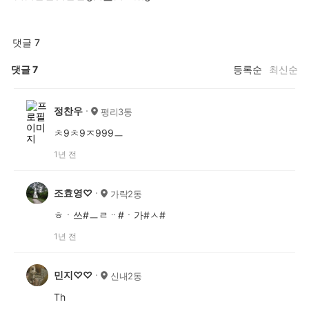
댓글 7
댓글
7
등록순
최신순
정찬우
평리3동
ㅊ9ㅊ9ㅈ999ㅡ
1년 전
조효영♡
가락2동
ㅎㆍ쓰#ㅡㄹᆢ#ㆍ가#ㅅ#
1년 전
민지♡♡
신내2동
Th