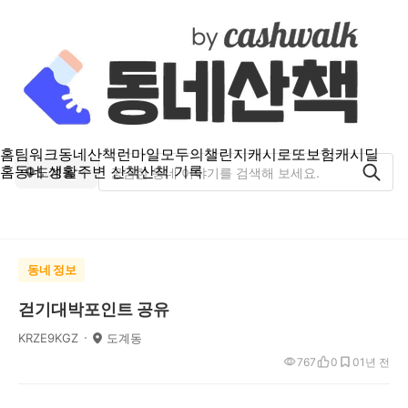
홈
팀워크
동네산책
런마일
모두의챌린지
캐시로또
보험
캐시딜
홈
동네 생활
주변 산책
산책 기록
도계동
동네 정보
걷기대박포인트 공유
KRZE9KGZ
도계동
767
0
0
1년 전