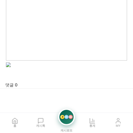
댓글 0
7
21
42
홈
캐시톡
통계
MY
캐시로또