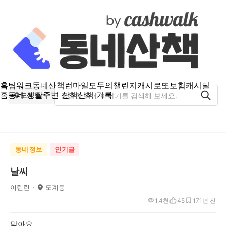
홈
팀워크
동네산책
런마일
모두의챌린지
캐시로또
보험
캐시딜
홈
동네 생활
주변 산책
산책 기록
도계동
동네 정보
인기글
날씨
이린린
도계동
1.4천
45
17
1년 전
맑아요