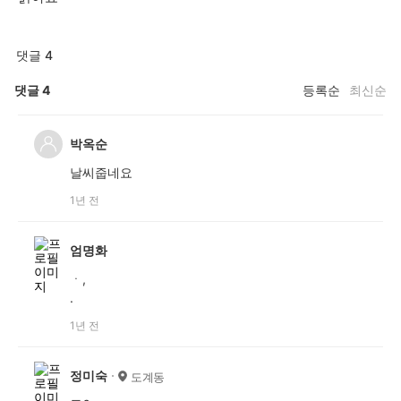
댓글 4
댓글
4
등록순
최신순
박옥순
날씨줍네요
1년 전
엄명화
ㆍ,
.
1년 전
정미숙
도계동