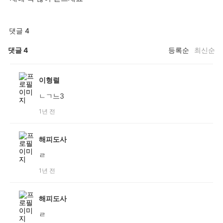
댓글 4
댓글
4
등록순
최신순
이형렬
ㄴㄱ느3
1년 전
해피도사
ㄹ
1년 전
해피도사
ㄹ