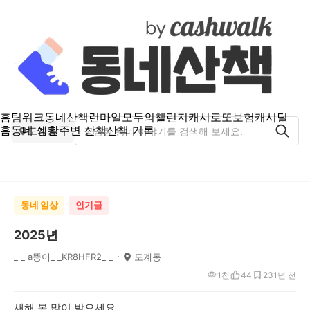
홈
팀워크
동네산책
런마일
모두의챌린지
캐시로또
보험
캐시딜
홈
동네 생활
주변 산책
산책 기록
도계동
동네 일상
인기글
2025년
_ _ a뚱이_ _KR8HFR2_ _
도계동
1천
44
23
1년 전
새해 복 많이 받으세요