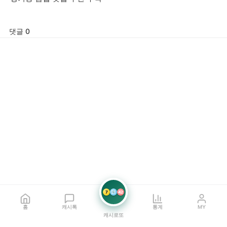
댓글 0
7
21
42
홈
캐시톡
통계
MY
캐시로또