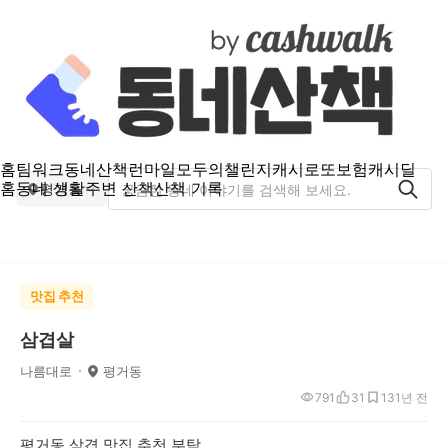
홈
팀워크
동네산책
런마일
모두의챌린지
캐시로또
보험
캐시딜
홈
동네 생활
주변 산책
산책 기록
평거동
맛집 추천
삼겹살
나름대로
평거동
791
31
13
1년 전
평거동 삼겹 맛집 추천 부탁