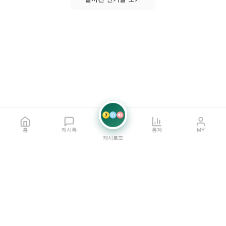
7
21
42
홈
캐시톡
통계
MY
캐시로또