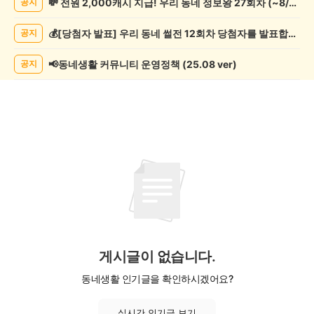
💸 전원 2,000캐시 지급! 우리 동네 정보왕 27회차 (~8/10)
공지
조
게
💰[당첨자 발표] 우리 동네 썰전 12회차 당첨자를 발표합니다!
공지
시
글
목
📢동네생활 커뮤니티 운영정책 (25.08 ver)
공지
록
게시글이 없습니다.
동네생활 인기글을 확인하시겠어요?
실시간 인기글 보기