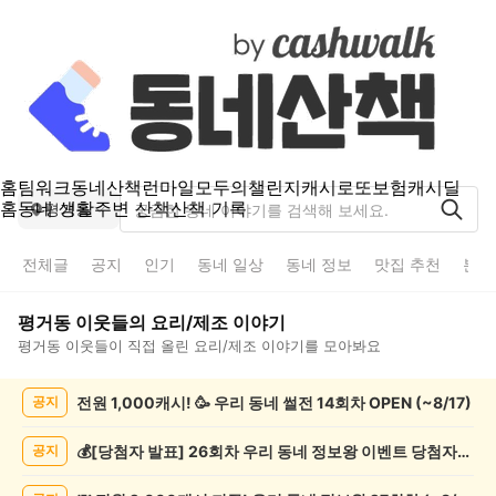
홈
팀워크
동네산책
런마일
모두의챌린지
캐시로또
보험
캐시딜
홈
동네 생활
주변 산책
산책 기록
평거동
전체글
공지
인기
동네 일상
동네 정보
맛집 추천
분실
평거동
이웃들의
요리/제조
이야기
평거동
이웃들이 직접 올린
요리/제조
이야기를 모아봐요
평
전원 1,000캐시! 🥳 우리 동네 썰전 14회차 OPEN (~8/17)
공지
거
동
요
💰[당첨자 발표] 26회차 우리 동네 정보왕 이벤트 당첨자를 발표합니다!
공지
리/
제