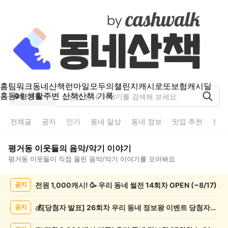
홈
팀워크
동네산책
런마일
모두의챌린지
캐시로또
보험
캐시딜
홈
동네 생활
주변 산책
산책 기록
평거동
전체글
공지
인기
동네 일상
동네 정보
맛집 추천
분실
평거동
이웃들의
음악/악기
이야기
평거동
이웃들이 직접 올린
음악/악기
이야기를 모아봐요
평
전원 1,000캐시! 🥳 우리 동네 썰전 14회차 OPEN (~8/17)
공지
거
동
음
💰[당첨자 발표] 26회차 우리 동네 정보왕 이벤트 당첨자를 발표합니다!
공지
악/
악