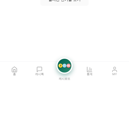
7
21
42
홈
캐시톡
통계
MY
캐시로또