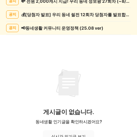
💸 전원 2,000캐시 지급! 우리 동네 정보왕 27회차 (~8/10)
공지
기
게
💰[당첨자 발표] 우리 동네 썰전 12회차 당첨자를 발표합니다!
공지
시
글
목
📢동네생활 커뮤니티 운영정책 (25.08 ver)
공지
록
게시글이 없습니다.
동네생활 인기글을 확인하시겠어요?
실시간 인기글 보기