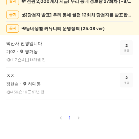
💸 전원 2,000캐시 지급! 우리 동네 정보왕 27회차 (~8/10)
공지
술
게
💰[당첨자 발표] 우리 동네 썰전 12회차 당첨자를 발표합니다!
공지
시
글
목
📢동네생활 커뮤니티 운영정책 (25.08 ver)
공지
록
덕산사 전경입니다
2
평거동
댓글
기02
8개월 전
117
4
1
ㅈㅈ
2
하대동
댓글
정한솔
1년 전
456
16
9
1