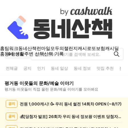
홈
팀워크
동네산책
런마일
모두의챌린지
캐시로또
보험
캐시딜
홈
동네 생활
주변 산책
산책 기록
평거동
전체글
공지
인기
동네 일상
동네 정보
맛집 추천
분실
평거동
이웃들의
문화/예술
이야기
평거동
이웃들이 직접 올린
문화/예술
이야기를 모아봐요
평
전원 1,000캐시! 🥳 우리 동네 썰전 14회차 OPEN (~8/17)
공지
거
동
문
💰[당첨자 발표] 26회차 우리 동네 정보왕 이벤트 당첨자를 발표합니다!
공지
화/
예