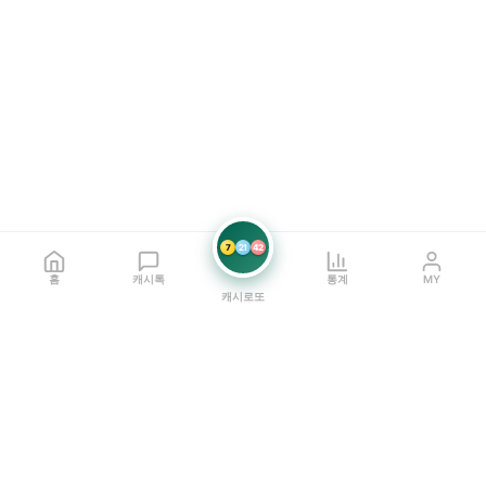
7
21
42
홈
캐시톡
통계
MY
캐시로또