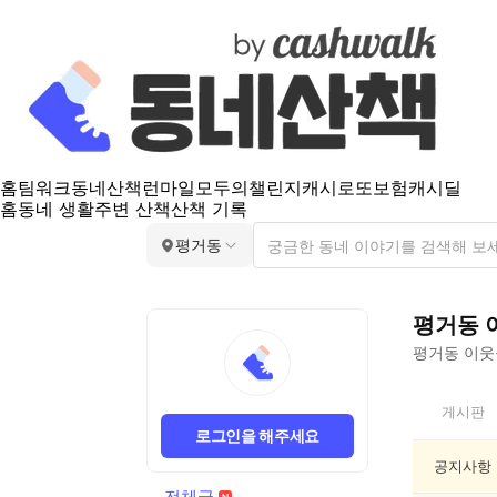
홈
팀워크
동네산책
런마일
모두의챌린지
캐시로또
보험
캐시딜
홈
동네 생활
주변 산책
산책 기록
평거동
평거동
평거동
이웃들
평
게시판
거
로그인을 해주세요
동
전
공지사항
체
전체글