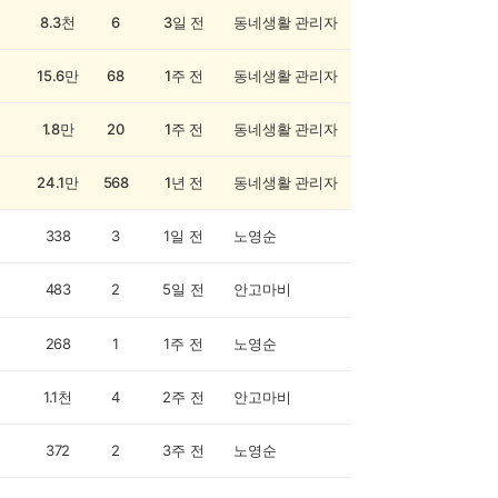
8.3천
6
3일 전
동네생활 관리자
15.6만
68
1주 전
동네생활 관리자
1.8만
20
1주 전
동네생활 관리자
24.1만
568
1년 전
동네생활 관리자
338
3
1일 전
노영순
483
2
5일 전
안고마비
268
1
1주 전
노영순
1.1천
4
2주 전
안고마비
372
2
3주 전
노영순