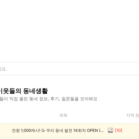
이웃들의 동네생활
이 직접 올린 동네 정보, 후기, 질문들을 모아봐요
제목
지역 
전원 1,000캐시! 🥳 우리 동네 썰전 14회차 OPEN (~8/17)
[
10
]