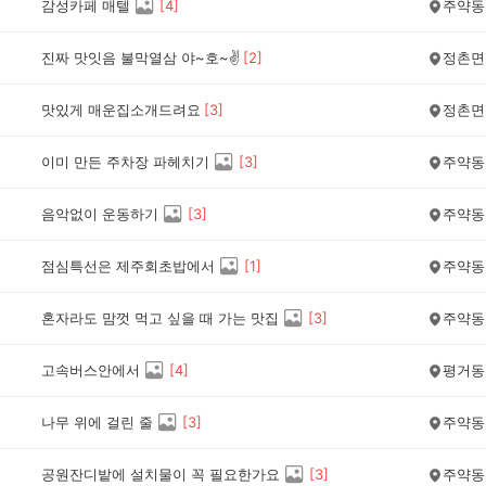
감성카페 매텔
[
4
]
주약동
진짜 맛잇음 불막열삼 야~호~✌️
[
2
]
정촌면
맛있게 매운집소개드려요
[
3
]
정촌면
이미 만든 주차장 파헤치기
[
3
]
주약동
음악없이 운동하기
[
3
]
주약동
점심특선은 제주회초밥에서
[
1
]
주약동
혼자라도 맘껏 먹고 싶을 때 가는 맛집
[
3
]
주약동
고속버스안에서
[
4
]
평거동
나무 위에 걸린 줄
[
3
]
주약동
공원잔디밭에 설치물이 꼭 필요한가요
[
3
]
주약동