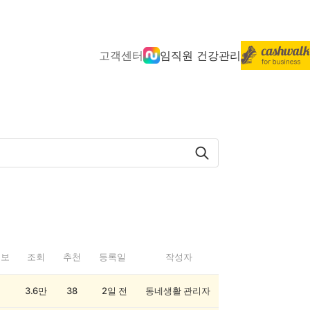
고객센터
임직원 건강관리
정보
조회
추천
등록일
작성자
3.6만
38
2일 전
동네생활 관리자