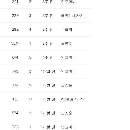
261
2
3주 전
안고마비
229
3
3주 전
해요는내가지킨다
282
4
3주 전
쿠크리
1.2천
1
3주 전
노영순
614
5
4주 전
안고마비
745
3
1개월 전
안고마비
774
5
1개월 전
노영순
1천
12
1개월 전
oO햄토리Oo
574
2
1개월 전
노영순
333
1
1개월 전
안고마비