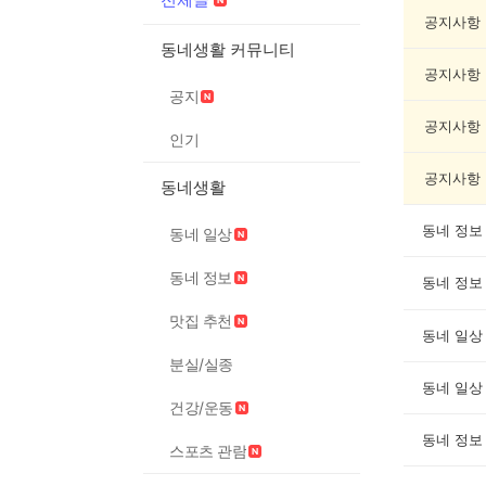
글
게
공지사항
시
동네생활 커뮤니티
글
공지사항
목
공지
록
공지사항
인기
공지사항
동네생활
동네 정보
동네 일상
동네 정보
동네 정보
맛집 추천
동네 일상
분실/실종
동네 일상
건강/운동
동네 정보
스포츠 관람