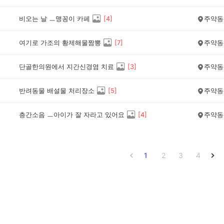
비오는 날 ㅡ맹꽁이 카페
[
4
]
주약동
여기로 가조의 황제해물짬뽕
[
7
]
주약동
단골한의원에서 지간신경염 치료
[
3
]
주약동
반려동물 배설물 처리장소
[
5
]
주약동
층간소음 ㅡ아이가 잘 자라고 있어요
[
4
]
주약동
1
2
3
4