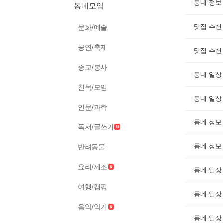
동네 정보
동네모임
맛집 추천
문화/예술
공연/축제
맛집 추천
종교/봉사
동네 일상
친목/모임
동네 일상
인문/과학
동네 정보
독서/글쓰기
동네 정보
반려동물
요리/제조
동네 일상
여행/캠핑
동네 일상
음악/악기
동네 일상