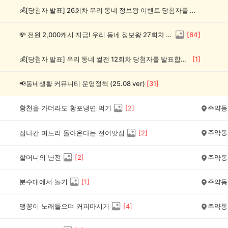
💰[당첨자 발표] 26회차 우리 동네 정보왕 이벤트 당첨자를 발표합니다!
💸 전원 2,000캐시 지급! 우리 동네 정보왕 27회차 (~8/10)
[
64
]
💰[당첨자 발표] 우리 동네 썰전 12회차 당첨자를 발표합니다!
[
1
]
📢동네생활 커뮤니티 운영정책 (25.08 ver)
[
31
]
황천을 가더라도 황포냉면 먹기
[
2
]
주약동
주약동
집나간 며느리 돌아온다는 전어맛집
[
2
]
할머니의 난전
[
2
]
주약동
분수대에서 놀기
[
1
]
주약동
맹꽁이 노래들으며 커피마시기
[
4
]
주약동