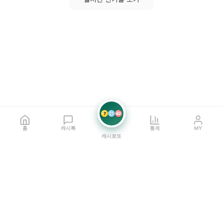
7
21
42
홈
캐시톡
통계
MY
캐시로또