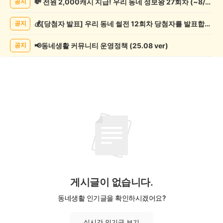
💸 전원 2,000캐시 지급! 우리 동네 정보왕 27회차 (~8/10)
공지
학
게
💰[당첨자 발표] 우리 동네 썰전 12회차 당첨자를 발표합니다!
공지
시
글
목
📢동네생활 커뮤니티 운영정책 (25.08 ver)
공지
록
게시글이 없습니다.
동네생활 인기글을 확인하시겠어요?
실시간 인기글 보기