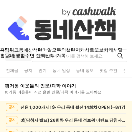
홈
팀워크
동네산책
런마일
모두의챌린지
캐시로또
보험
캐시딜
홈
동네 생활
주변 산책
산책 기록
평거동
전체글
공지
인기
동네 일상
동네 정보
맛집 추천
분실
평거동
이웃들의
인문/과학
이야기
평거동
이웃들이 직접 올린
인문/과학
이야기를 모아봐요
평
전원 1,000캐시! 🥳 우리 동네 썰전 14회차 OPEN (~8/17)
공지
거
동
인
💰[당첨자 발표] 26회차 우리 동네 정보왕 이벤트 당첨자를 발표합니다!
공지
문/
과