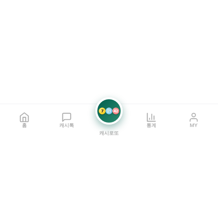
7
21
42
홈
캐시톡
통계
MY
캐시로또