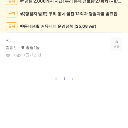
💸 전원 2,000캐시 지급! 우리 동네 정보왕 27회차 (~8/10)
공지
츠
관
💰[당첨자 발표] 우리 동네 썰전 12회차 당첨자를 발표합니다!
공지
람
게
시
📢동네생활 커뮤니티 운영정책 (25.08 ver)
공지
글
목
저ㅡㅡ
록
3
송림1동
댓글
김동선
1년 전
365
13
7
1