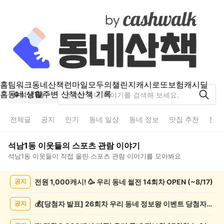
홈
팀워크
동네산책
런마일
모두의챌린지
캐시로또
보험
캐시딜
홈
동네 생활
주변 산책
산책 기록
석남1동
전체글
공지
인기
동네 일상
동네 정보
맛집 추천
분실
석남1동
이웃들의
스포츠 관람
이야기
석남1동
이웃들이 직접 올린
스포츠 관람
이야기를 모아봐요
석
전원 1,000캐시! 🥳 우리 동네 썰전 14회차 OPEN (~8/17)
공지
남
1
동
💰[당첨자 발표] 26회차 우리 동네 정보왕 이벤트 당첨자를 발표합니다!
공지
스
포