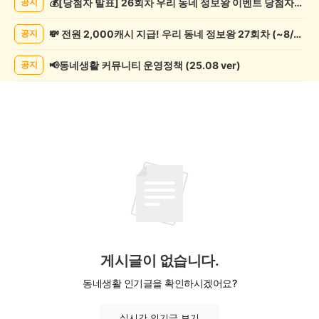
💰[당첨자 발표] 26회차 우리 동네 정보왕 이벤트 당첨자를 발표합니다!
공지
글
쓰
💸 전원 2,000캐시 지급! 우리 동네 정보왕 27회차 (~8/10)
공지
기
게
시
📢동네생활 커뮤니티 운영정책 (25.08 ver)
공지
글
목
록
게시글이 없습니다.
동네생활 인기글을 확인하시겠어요?
실시간 인기글 보기