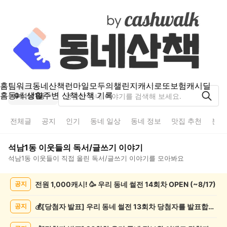
홈
팀워크
동네산책
런마일
모두의챌린지
캐시로또
보험
캐시딜
홈
동네 생활
주변 산책
산책 기록
석남1동
전체글
공지
인기
동네 일상
동네 정보
맛집 추천
분실
석남1동
이웃들의
독서/글쓰기
이야기
석남1동
이웃들이 직접 올린
독서/글쓰기
이야기를 모아봐요
석
전원 1,000캐시! 🥳 우리 동네 썰전 14회차 OPEN (~8/17)
공지
남
1
동
💰[당첨자 발표] 우리 동네 썰전 13회차 당첨자를 발표합니다!
공지
독
서/