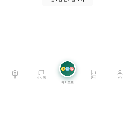
7
21
42
홈
캐시톡
통계
MY
캐시로또