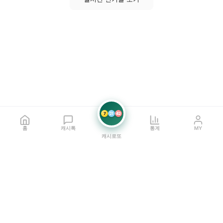
7
21
42
홈
캐시톡
통계
MY
캐시로또