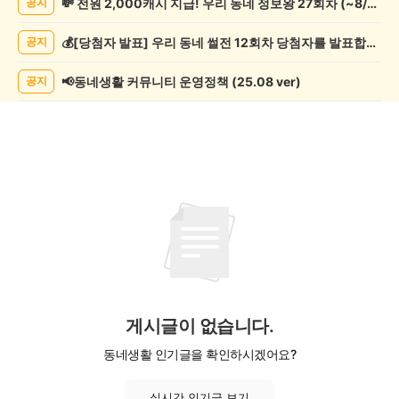
💸 전원 2,000캐시 지급! 우리 동네 정보왕 27회차 (~8/10)
공지
실
종
💰[당첨자 발표] 우리 동네 썰전 12회차 당첨자를 발표합니다!
공지
게
시
글
📢동네생활 커뮤니티 운영정책 (25.08 ver)
공지
목
록
게시글이 없습니다.
동네생활 인기글을 확인하시겠어요?
실시간 인기글 보기