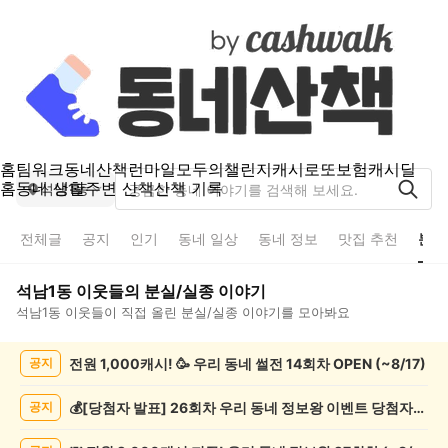
홈
팀워크
동네산책
런마일
모두의챌린지
캐시로또
보험
캐시딜
홈
동네 생활
주변 산책
산책 기록
석남1동
전체글
공지
인기
동네 일상
동네 정보
맛집 추천
분실
석남1동
이웃들의
분실/실종
이야기
석남1동
이웃들이 직접 올린
분실/실종
이야기를 모아봐요
석
전원 1,000캐시! 🥳 우리 동네 썰전 14회차 OPEN (~8/17)
공지
남
1
동
💰[당첨자 발표] 26회차 우리 동네 정보왕 이벤트 당첨자를 발표합니다!
공지
분
실/