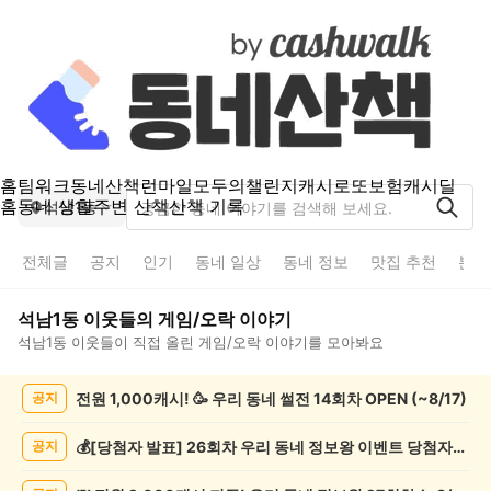
홈
팀워크
동네산책
런마일
모두의챌린지
캐시로또
보험
캐시딜
홈
동네 생활
주변 산책
산책 기록
석남1동
전체글
공지
인기
동네 일상
동네 정보
맛집 추천
분실
석남1동
이웃들의
게임/오락
이야기
석남1동
이웃들이 직접 올린
게임/오락
이야기를 모아봐요
석
전원 1,000캐시! 🥳 우리 동네 썰전 14회차 OPEN (~8/17)
공지
남
1
동
💰[당첨자 발표] 26회차 우리 동네 정보왕 이벤트 당첨자를 발표합니다!
공지
게
임/