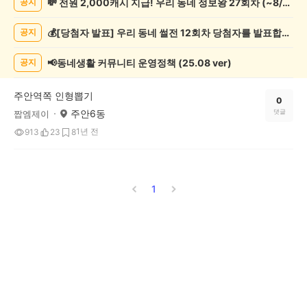
💸 전원 2,000캐시 지급! 우리 동네 정보왕 27회차 (~8/10)
공지
오
락
💰[당첨자 발표] 우리 동네 썰전 12회차 당첨자를 발표합니다!
공지
게
시
글
📢동네생활 커뮤니티 운영정책 (25.08 ver)
공지
목
록
주안역쪽 인형뽑기
0
주안6동
댓글
짭엠제이
1년 전
913
23
8
1