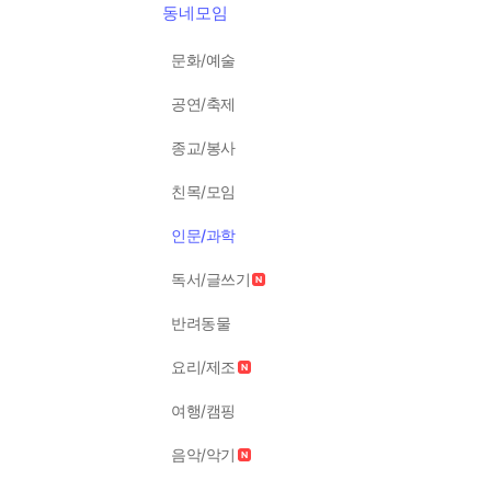
동네모임
문화/예술
공연/축제
종교/봉사
친목/모임
인문/과학
독서/글쓰기
반려동물
요리/제조
여행/캠핑
음악/악기