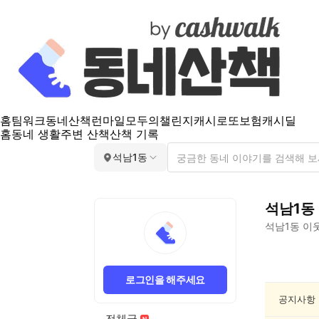
홈
팀워크
동네산책
런마일
모두의챌린지
캐시로또
보험
캐시딜
홈
동네 생활
주변 산책
산책 기록
석남1동
석남1동
석남1동
이웃
석
남
로그인을 해주세요
1
동
공지사항
인
전체글