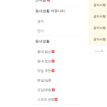
문/
과
공지사항
학
동네생활 커뮤니티
게
공지사항
시
공지
글
목
공지사항
인기
록
공지사항
동네생활
ㅡㅡㄷㆍ
동네 일상
동네 정보
맛집 추천
분실/실종
건강/운동
스포츠 관람