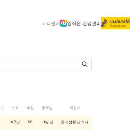
고객센터
임직원 건강관리
정보
조회
추천
등록일
작성자
4.7만
56
3일 전
동네생활 관리자