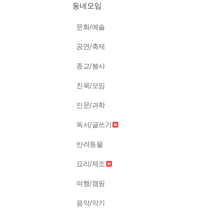
동네모임
문화/예술
공연/축제
종교/봉사
친목/모임
인문/과학
독서/글쓰기
반려동물
요리/제조
여행/캠핑
음악/악기