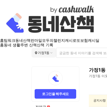
홈
팀워크
동네산책
런마일
모두의챌린지
캐시로또
보험
캐시딜
홈
동네 생활
주변 산책
산책 기록
가정1동
가정1동
가정1동
이웃
가
정
로그인을 해주세요
1
동
공지사항
스
전체글