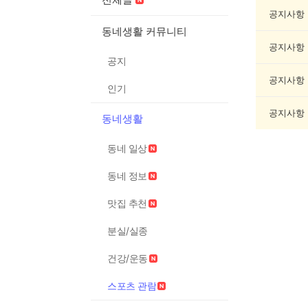
포
츠
공지사항
관
동네생활 커뮤니티
람
공지사항
게
공지
시
글
공지사항
인기
목
록
공지사항
동네생활
동네 일상
동네 정보
맛집 추천
분실/실종
건강/운동
스포츠 관람