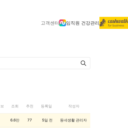
고객센터
임직원 건강관리
정보
조회
추천
등록일
작성자
6.6만
77
5일 전
동네생활 관리자