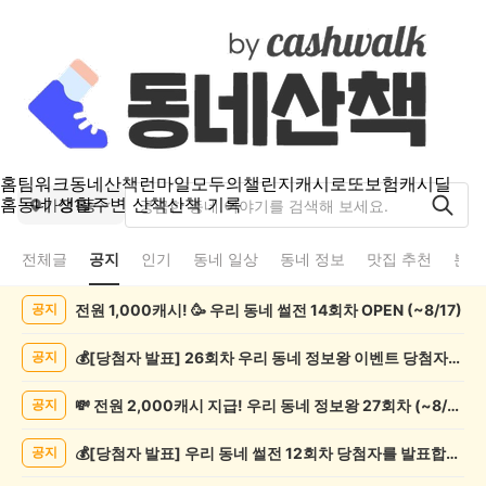
홈
팀워크
동네산책
런마일
모두의챌린지
캐시로또
보험
캐시딜
홈
동네 생활
주변 산책
산책 기록
가정1동
전체글
공지
인기
동네 일상
동네 정보
맛집 추천
분실
가
전원 1,000캐시! 🥳 우리 동네 썰전 14회차 OPEN (~8/17)
공지
정
1
동
💰[당첨자 발표] 26회차 우리 동네 정보왕 이벤트 당첨자를 발표합니다!
공지
공
지
💸 전원 2,000캐시 지급! 우리 동네 정보왕 27회차 (~8/10)
공지
게
시
💰[당첨자 발표] 우리 동네 썰전 12회차 당첨자를 발표합니다!
공지
글
목