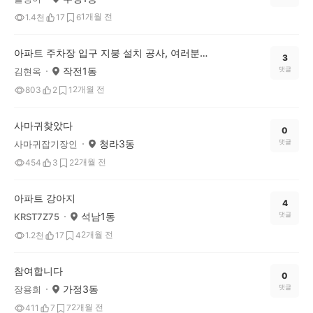
1개월 전
1.4천
17
6
아파트 주차장 입구 지붕 설치 공사, 여러분은 어떻게 생각하시나요?
3
작전1동
댓글
김현옥
2개월 전
803
2
1
사마귀찾았다
0
청라3동
댓글
사마귀잡기장인
2개월 전
454
3
2
아파트 강아지
4
석남1동
댓글
KRST7Z75
2개월 전
1.2천
17
4
참여합니다
0
가정3동
댓글
장용희
2개월 전
411
7
7