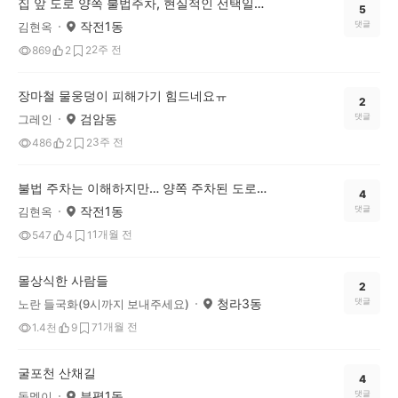
집 앞 도로 양쪽 불법주차, 현실적인 선택일까요? 여러분 생각은 어떠신가요?
5
작전1동
댓글
김현옥
2주 전
869
2
2
장마철 물웅덩이 피해가기 힘드네요ㅠ
2
검암동
댓글
그레인
3주 전
486
2
2
불법 주차는 이해하지만… 양쪽 주차된 도로는 운전하기 너무 어렵네요
4
작전1동
댓글
김현옥
1개월 전
547
4
1
몰상식한 사람들
2
청라3동
댓글
노란 들국화(9시까지 보내주세요)
1개월 전
1.4천
9
7
굴포천 산채길
4
부평1동
댓글
돌멩이