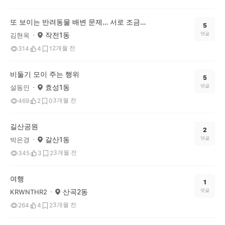
또 보이는 반려동물 배변 문제… 서로 조금만 신경 써주세요
5
작전1동
댓글
김현옥
2개월 전
314
4
1
비둘기 모이 주는 행위
5
효성1동
댓글
설동인
3개월 전
469
2
0
길산공원
2
갈산1동
댓글
박은경
3개월 전
345
3
2
여행
1
산곡2동
댓글
KRWNTHR2
3개월 전
264
4
2