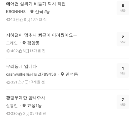
에어컨 실외기 비둘기 퇴치 작전
5
산곡2동
댓글
KRQNNH8
3개월 전
1.2천
8
1
지하철이 멈추니 퇴근이 어려웠어요ㅜ
2
검암동
댓글
그레인
3개월 전
402
6
1
우리동네 입니다
1
만석동
댓글
cashwalker&남도일789456
3개월 전
321
7
1
황당무계한 얌체주차
7
효성1동
댓글
설동인
3개월 전
380
0
0