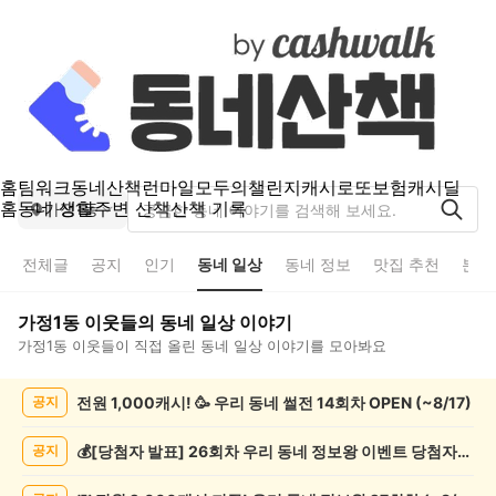
홈
팀워크
동네산책
런마일
모두의챌린지
캐시로또
보험
캐시딜
홈
동네 생활
주변 산책
산책 기록
가정1동
전체글
공지
인기
동네 일상
동네 정보
맛집 추천
분실
가정1동
이웃들의
동네 일상
이야기
가정1동
이웃들이 직접 올린
동네 일상
이야기를 모아봐요
가
전원 1,000캐시! 🥳 우리 동네 썰전 14회차 OPEN (~8/17)
공지
정
1
동
💰[당첨자 발표] 26회차 우리 동네 정보왕 이벤트 당첨자를 발표합니다!
공지
동
네