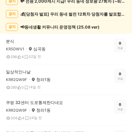
💸 전원 2,000캐시 지급! 우리 동네 정보왕 27회차 (~8/10)
공지
일
상
💰[당첨자 발표] 우리 동네 썰전 12회차 당첨자를 발표합니다!
공지
게
시
글
📢동네생활 커뮤니티 운영정책 (25.08 ver)
공지
목
록
분식
0
심곡동
댓글
KR5DWV1
2일 전
298
4
0
일상적인나날
0
청라1동
댓글
KRR2QW9F
4일 전
289
0
1
쿠팡 32센터 도로통제한다네요
0
청라1동
댓글
KRR2QW9F
4일 전
306
4
0