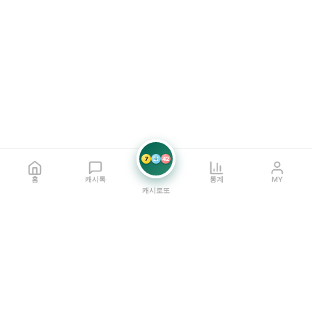
7
21
42
홈
캐시톡
통계
MY
캐시로또