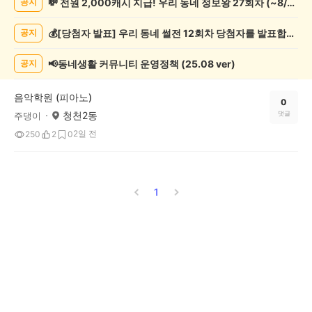
💸 전원 2,000캐시 지급! 우리 동네 정보왕 27회차 (~8/10)
공지
악
기
💰[당첨자 발표] 우리 동네 썰전 12회차 당첨자를 발표합니다!
공지
게
시
글
📢동네생활 커뮤니티 운영정책 (25.08 ver)
공지
목
록
음악학원 (피아노)
0
청천2동
댓글
주댕이
2일 전
250
2
0
1