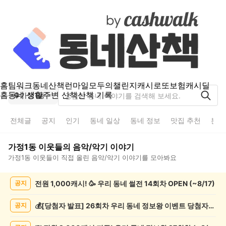
홈
팀워크
동네산책
런마일
모두의챌린지
캐시로또
보험
캐시딜
홈
동네 생활
주변 산책
산책 기록
가정1동
전체글
공지
인기
동네 일상
동네 정보
맛집 추천
분실
가정1동
이웃들의
음악/악기
이야기
가정1동
이웃들이 직접 올린
음악/악기
이야기를 모아봐요
가
전원 1,000캐시! 🥳 우리 동네 썰전 14회차 OPEN (~8/17)
공지
정
1
동
💰[당첨자 발표] 26회차 우리 동네 정보왕 이벤트 당첨자를 발표합니다!
공지
음
악/