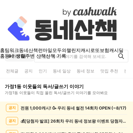
홈
팀워크
동네산책
런마일
모두의챌린지
캐시로또
보험
캐시딜
홈
동네 생활
주변 산책
산책 기록
가정1동
전체글
공지
인기
동네 일상
동네 정보
맛집 추천
분실
가정1동
이웃들의
독서/글쓰기
이야기
가정1동
이웃들이 직접 올린
독서/글쓰기
이야기를 모아봐요
가
전원 1,000캐시! 🥳 우리 동네 썰전 14회차 OPEN (~8/17)
공지
정
1
동
💰[당첨자 발표] 26회차 우리 동네 정보왕 이벤트 당첨자를 발표합니다!
공지
독
서/