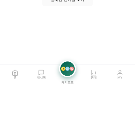
7
21
42
홈
캐시톡
통계
MY
캐시로또