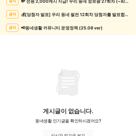
💸 전원 2,000캐시 지급! 우리 동네 정보왕 27회차 (~8/10)
공지
글
쓰
💰[당첨자 발표] 우리 동네 썰전 12회차 당첨자를 발표합니다!
공지
기
게
시
📢동네생활 커뮤니티 운영정책 (25.08 ver)
공지
글
목
록
게시글이 없습니다.
동네생활 인기글을 확인하시겠어요?
실시간 인기글 보기