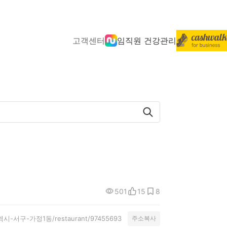
고객센터
임직원 건강관리
501
15
8
천광역시-서구-가정1동/restaurant/97455693
주소복사