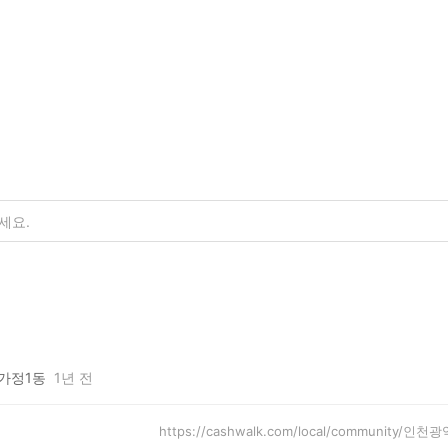
가정1동
1년 전
https://cashwalk.com/local/community/인