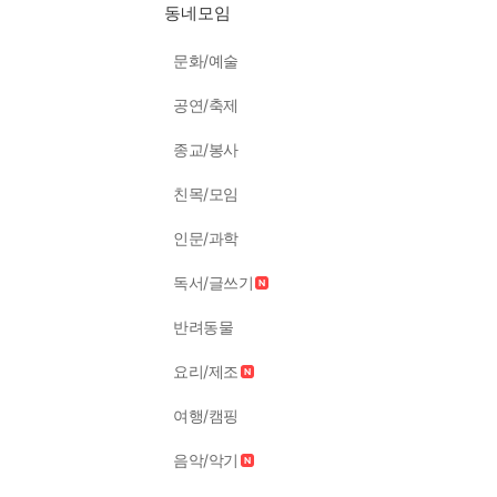
동네모임
문화/예술
공연/축제
종교/봉사
친목/모임
인문/과학
독서/글쓰기
반려동물
요리/제조
여행/캠핑
음악/악기