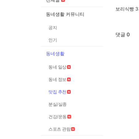
보리식빵 3
동네생활 커뮤니티
공지
댓글 0
인기
동네생활
동네 일상
동네 정보
맛집 추천
분실/실종
건강/운동
스포츠 관람