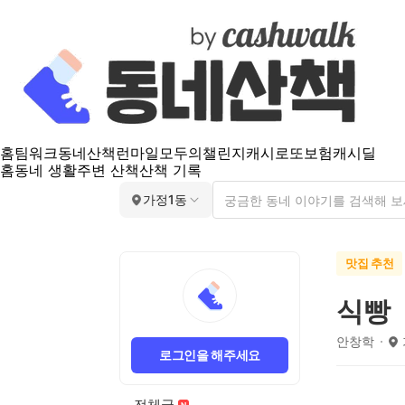
홈
팀워크
동네산책
런마일
모두의챌린지
캐시로또
보험
캐시딜
홈
동네 생활
주변 산책
산책 기록
가정1동
맛집 추천
식빵
안창학
로그인을 해주세요
전체글