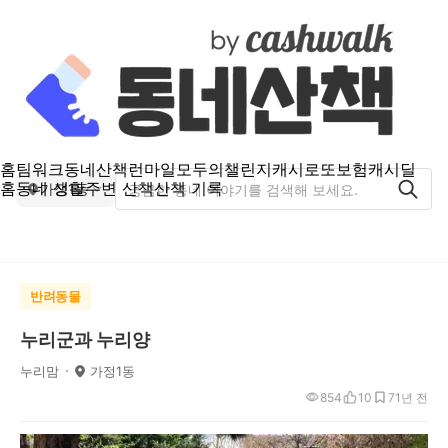
홈
팀워크
동네산책
런마일
모두의챌린지
캐시로또
보험
캐시딜
홈
동네 생활
주변 산책
산책 기록
가정1동
반려동물
누리군과 누리양
누리맘
가정1동
854
10
7
1년 전