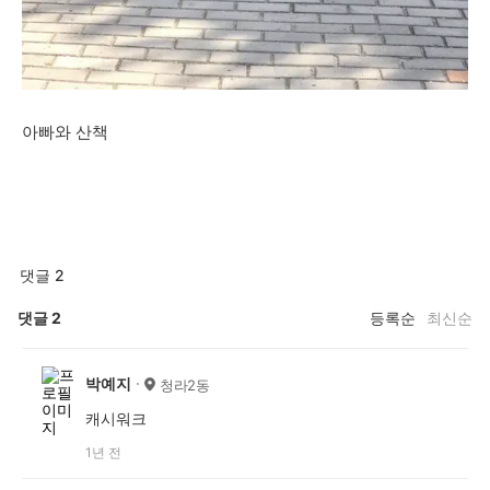
아빠와 산책
댓글 2
댓글
2
등록순
최신순
박예지
청라2동
캐시워크
1년 전