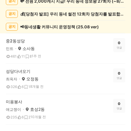
💸 전원 2,000캐시 지급! 우리 동네 정보왕 27회차 (~8/10)
공지
봉
사
💰[당첨자 발표] 우리 동네 썰전 12회차 당첨자를 발표합니다!
공지
게
시
글
📢동네생활 커뮤니티 운영정책 (25.08 ver)
공지
목
록
중2동성당
0
소사동
댓글
민트
1주 전
461
11
8
성당다녀오기
0
오정동
댓글
최옥자
8개월 전
326
6
1
미용봉사
0
효성2동
댓글
애교쟁이
10개월 전
235
6
2