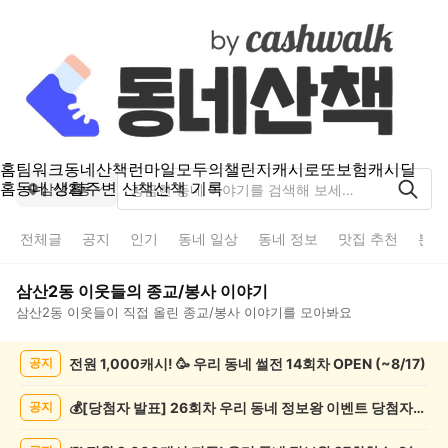
홈
팀워크
동네산책
런마일
모두의챌린지
캐시로또
보험
캐시딜
홈
동네 생활
주변 산책
산책 기록
삼산2동
전체글
공지
인기
동네 일상
동네 정보
맛집 추천
분실
삼산2동
이웃들의
종교/봉사
이야기
삼산2동
이웃들이 직접 올린
종교/봉사
이야기를 모아봐요
삼
전원 1,000캐시! 🥳 우리 동네 썰전 14회차 OPEN (~8/17)
공지
산
2
동
💰[당첨자 발표] 26회차 우리 동네 정보왕 이벤트 당첨자를 발표합니다!
공지
종
교/