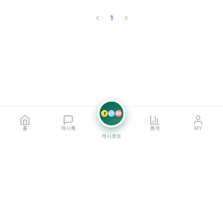
1
7
21
42
홈
캐시톡
통계
MY
캐시로또