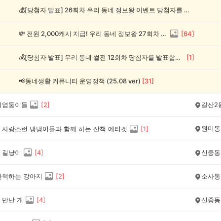
💰[당첨자 발표] 26회차 우리 동네 정보왕 이벤트 당첨자를 발표합니다!
💸 전원 2,000캐시 지급! 우리 동네 정보왕 27회차 (~8/10)
[
64
]
💰[당첨자 발표] 우리 동네 썰전 12회차 당첨자를 발표합니다!
[
1
]
📢동네생활 커뮤니티 운영정책 (25.08 ver)
[
31
]
귀염둥이들
[
2
]
갈산2
원미동
 사랑스런 댕댕이들과 함께 하는 산책 에티켓
[
1
]
 길냥이
[
4
]
신중동
산책하는 강아지
[
2
]
소사동
 만난 개
[
4
]
신중동