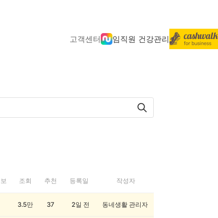
고객센터
임직원 건강관리
정보
조회
추천
등록일
작성자
3.5만
37
2일 전
동네생활 관리자