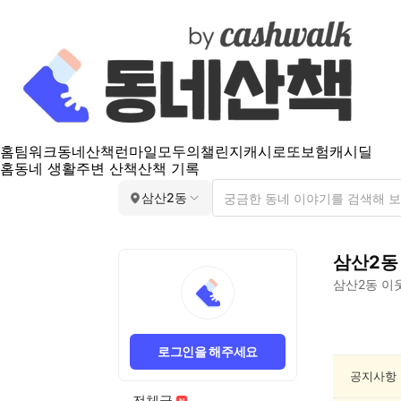
홈
팀워크
동네산책
런마일
모두의챌린지
캐시로또
보험
캐시딜
홈
동네 생활
주변 산책
산책 기록
삼산2동
삼산2동
삼산2동
이웃
삼
산
로그인을 해주세요
2
동
공지사항
반
전체글