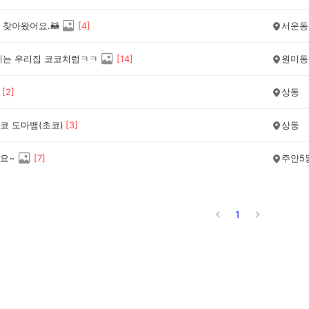
 찾아왔어요.🦝
[
4
]
서운동
에는 우리집 코코처럼ㅋㅋ
[
14
]
원미동
[
2
]
상동
코 도마뱀(초코)
[
3
]
상동
요~
[
7
]
주안5
1