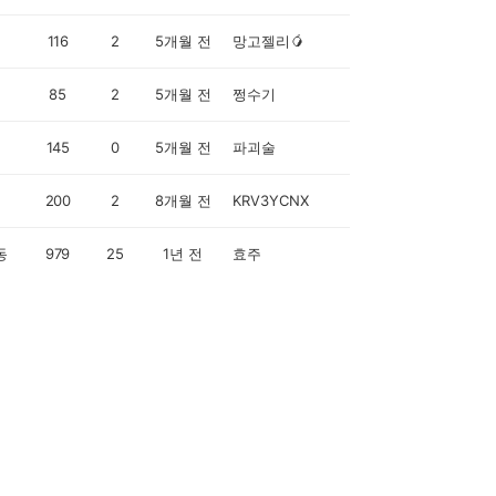
116
2
5개월 전
망고젤리🥭
85
2
5개월 전
쩡수기
145
0
5개월 전
파괴술
200
2
8개월 전
KRV3YCNX
동
979
25
1년 전
효주