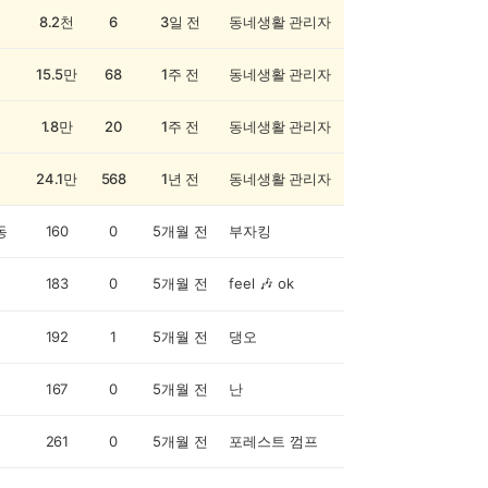
8.2천
6
3일 전
동네생활 관리자
15.5만
68
1주 전
동네생활 관리자
1.8만
20
1주 전
동네생활 관리자
24.1만
568
1년 전
동네생활 관리자
동
160
0
5개월 전
부자킹
183
0
5개월 전
feel 🎶 ok
192
1
5개월 전
댕오
167
0
5개월 전
난
261
0
5개월 전
포레스트 껌프