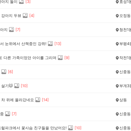
강아지 돌이
[
3
]
효성1
 강아지 두뷰
[
4
]
오정동
아지
[
7
]
청천1
서 눈위에서 산책중인 강쥐!
[
13
]
부평4
 또 다른 가족이었던 아이를 그리며
[
9
]
작전1
[
6
]
신중동
 설기🐱
[
10
]
부개3
 차 위에 올라갔네요
[
14
]
상동
중
[
7
]
신중동
트럴파크에서 꽃사슴 친구들을 만났어요!
[
10
]
신중동