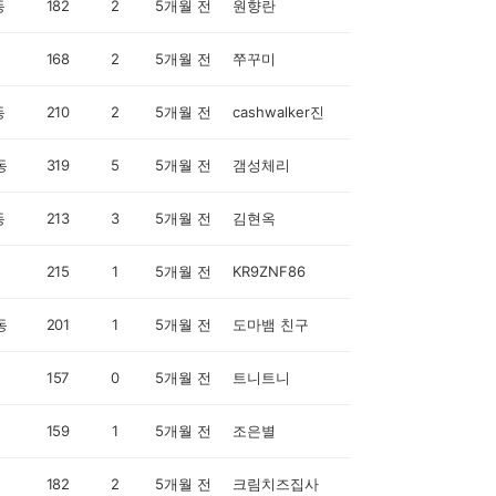
동
182
2
5개월 전
원향란
168
2
5개월 전
쭈꾸미
동
210
2
5개월 전
cashwalker진
동
319
5
5개월 전
갬성체리
동
213
3
5개월 전
김현옥
215
1
5개월 전
KR9ZNF86
동
201
1
5개월 전
도마뱀 친구
157
0
5개월 전
트니트니
159
1
5개월 전
조은별
182
2
5개월 전
크림치즈집사