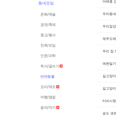
아래층 
동네모임
우리동네
문화/예술
공연/축제
우리집강
종교/봉사
제주도에
친목/모임
우리 집
인문/과학
애완일기
독서/글쓰기
길고양이
반려동물
요리/제조
길고양이
여행/캠핑
티비시청
음악/악기
송도 센