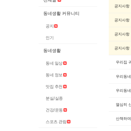
려
동
공지사항
물
동네생활 커뮤니티
게
공지사항
시
공지
글
목
공지사항
인기
록
공지사항
동네생활
우리집 
동네 일상
동네 정보
우리동네
맛집 추천
우리동네
분실/실종
열심히 
건강/운동
산책하며
스포츠 관람