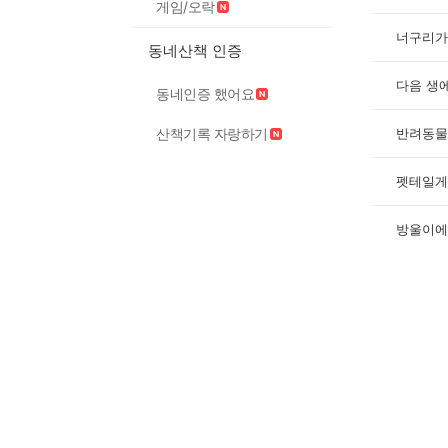
게임/오락
너구리가
동네산책 인증
다음 생
동네인증 했어요
산책기록 자랑하기
반려동물
펫테일게
방울이에