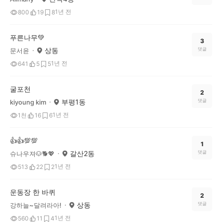
1년 전
800
19
8
푸른나무💚
3
상동
댓글
문서윤
1년 전
641
5
5
굴포천
2
부평1동
댓글
kiyoung kim
1년 전
1천
16
6
👍👍💯💯
1
갈산2동
댓글
슈나우져🐶🐕💖
1년 전
513
22
2
운동장 한 바퀴
2
상동
댓글
강하늘~달려라아!
1년 전
560
11
4