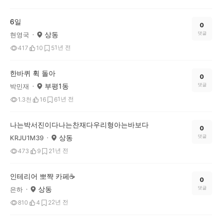
6일
0
상동
댓글
현영국
1년 전
417
10
5
한바퀴 휙 돌아
0
부평1동
댓글
박민재
1년 전
1.3천
16
6
나는박서진이다나는찬재다우리형아는바보다
0
상동
댓글
KRJU1M39
1년 전
473
9
2
인테리어 뽀쨕 카페☕️
0
상동
댓글
은하
2년 전
810
4
2