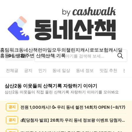
홈
팀워크
동네산책
런마일
모두의챌린지
캐시로또
보험
캐시딜
홈
동네 생활
주변 산책
산책 기록
삼산2동
전체글
공지
인기
동네 일상
동네 정보
맛집 추천
분실
삼산2동
이웃들의
산책기록 자랑하기
이야기
삼산2동
이웃들이 직접 올린
산책기록 자랑하기
이야기를 모아봐요
삼
전원 1,000캐시! 🥳 우리 동네 썰전 14회차 OPEN (~8/17)
공지
산
2
동
💰[당첨자 발표] 26회차 우리 동네 정보왕 이벤트 당첨자를 발표합니다!
공지
산
책