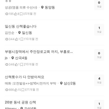
ㅎㅎ
0
동양동
댓글
성공(명품 의류 수선사)
5개월 전
195
8
0
일신동 산책좋습니다
1
일신동
댓글
김인순
10개월 전
344
1
1
부평시장역에서 주안장로교회 까지, 부흥로 따라 걷기좋은 산책
0
산곡4동
댓글
jb
10개월 전
346
1
2
산책횟수가 다 안받아져요
4
삼산2동
댓글
매화 :오전발송=>밤10시전까지 부탁
11개월 전
666
15
5
20분 동네 공원 산책
1
간석4동
댓글
Allmany