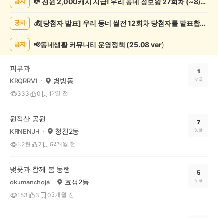
💸 전원 2,000캐시 지급! 우리 동네 정보왕 27회차 (~8/10)
공지
기
록
💰[당첨자 발표] 우리 동네 썰전 12회차 당첨자를 발표합니다!
공지
자
랑
하
📢동네생활 커뮤니티 운영정책 (25.08 ver)
공지
기
게
피부과
시
1
병방동
댓글
KRQRRV1
글
목
2일 전
333
0
1
록
원적산 공원
7
청천2동
댓글
KRNENJH
2개월 전
1.2천
7
5
벚꽃과 함께 봄 동행
5
효성2동
댓글
okumanchoja
3개월 전
153
3
0