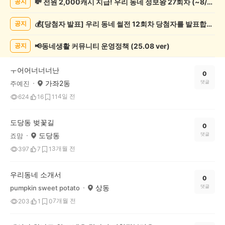
💸 전원 2,000캐시 지급! 우리 동네 정보왕 27회차 (~8/10)
공지
인
증
💰[당첨자 발표] 우리 동네 썰전 12회차 당첨자를 발표합니다!
공지
했
어
요
📢동네생활 커뮤니티 운영정책 (25.08 ver)
공지
게
시
ㅜ어어너너너난
글
0
가좌2동
댓글
주예진
목
록
4일 전
624
16
11
도당동 벚꽃길
0
도당동
댓글
죠맘
3개월 전
397
7
1
우리동네 소개서
0
상동
댓글
pumpkin sweet potato
7개월 전
203
1
0