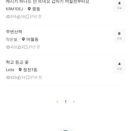
캐시가 하나도 안 뜨네요 갑자기 며칠전부터요
4
중동
댓글
KRM1DEJ
1년 전
516
19
3
주변산책
6
여월동
댓글
작은별
1년 전
422
6
2
학교 등교 꽃
4
청천1동
댓글
Leila
1년 전
829
14
5
1