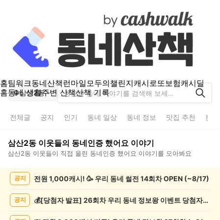
홈
팀워크
동네산책
런마일
모두의챌린지
캐시로또
보험
캐시딜
홈
동네 생활
주변 산책
산책 기록
삼산2동
전체글
공지
인기
동네 일상
동네 정보
맛집 추천
분실
삼산2동
이웃들의
동네인증 했어요
이야기
삼산2동
이웃들이 직접 올린
동네인증 했어요
이야기를 모아봐요
삼
전원 1,000캐시! 🥳 우리 동네 썰전 14회차 OPEN (~8/17)
공지
산
2
동
💰[당첨자 발표] 26회차 우리 동네 정보왕 이벤트 당첨자를 발표합니다!
공지
동
네