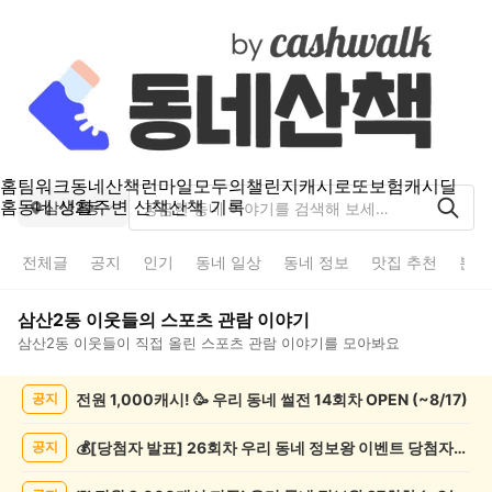
홈
팀워크
동네산책
런마일
모두의챌린지
캐시로또
보험
캐시딜
홈
동네 생활
주변 산책
산책 기록
삼산2동
전체글
공지
인기
동네 일상
동네 정보
맛집 추천
분실
삼산2동
이웃들의
스포츠 관람
이야기
삼산2동
이웃들이 직접 올린
스포츠 관람
이야기를 모아봐요
삼
전원 1,000캐시! 🥳 우리 동네 썰전 14회차 OPEN (~8/17)
공지
산
2
동
💰[당첨자 발표] 26회차 우리 동네 정보왕 이벤트 당첨자를 발표합니다!
공지
스
포