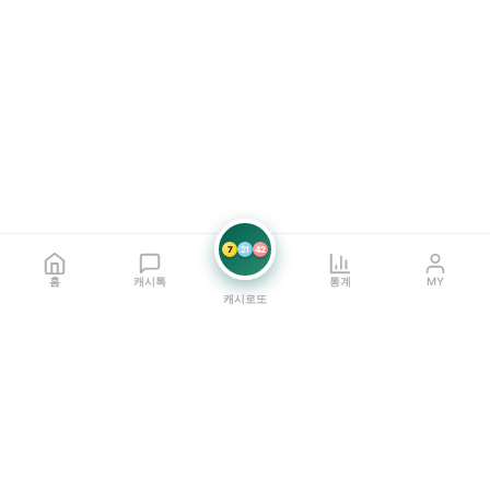
7
21
42
홈
캐시톡
통계
MY
캐시로또