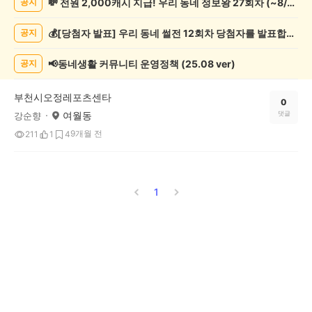
💸 전원 2,000캐시 지급! 우리 동네 정보왕 27회차 (~8/10)
공지
츠
관
💰[당첨자 발표] 우리 동네 썰전 12회차 당첨자를 발표합니다!
공지
람
게
시
📢동네생활 커뮤니티 운영정책 (25.08 ver)
공지
글
목
부천시오정레포츠센타
록
0
여월동
댓글
강순향
9개월 전
211
1
4
1