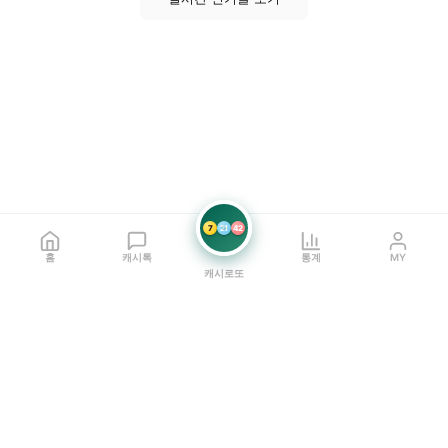
7
21
42
홈
캐시톡
통계
MY
캐시로또