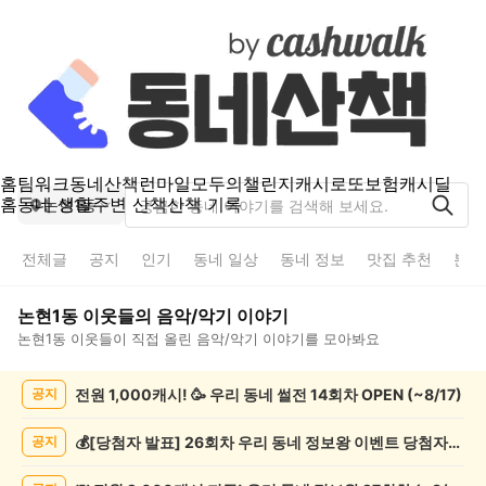
홈
팀워크
동네산책
런마일
모두의챌린지
캐시로또
보험
캐시딜
홈
동네 생활
주변 산책
산책 기록
논현1동
전체글
공지
인기
동네 일상
동네 정보
맛집 추천
분실
논현1동
이웃들의
음악/악기
이야기
논현1동
이웃들이 직접 올린
음악/악기
이야기를 모아봐요
논
전원 1,000캐시! 🥳 우리 동네 썰전 14회차 OPEN (~8/17)
공지
현
1
동
💰[당첨자 발표] 26회차 우리 동네 정보왕 이벤트 당첨자를 발표합니다!
공지
음
악/