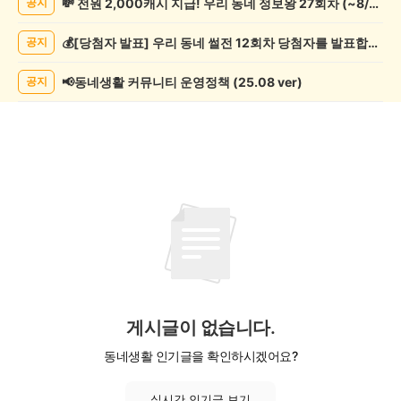
💸 전원 2,000캐시 지급! 우리 동네 정보왕 27회차 (~8/10)
공지
악
기
💰[당첨자 발표] 우리 동네 썰전 12회차 당첨자를 발표합니다!
공지
게
시
글
📢동네생활 커뮤니티 운영정책 (25.08 ver)
공지
목
록
게시글이 없습니다.
동네생활 인기글을 확인하시겠어요?
실시간 인기글 보기